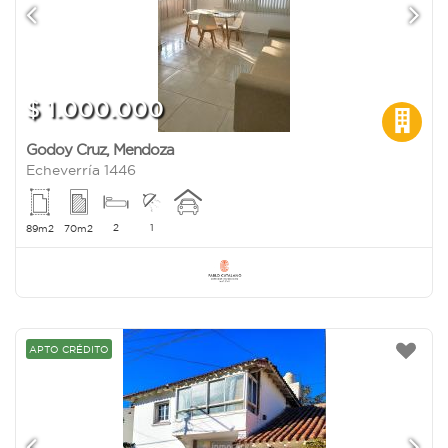
$ 1.000.000
Godoy Cruz
,
Mendoza
Echeverría 1446
2
1
89m2
70m2
APTO CRÉDITO