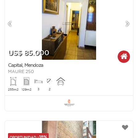
US$ 85.000
Capital
,
Mendoza
MAURE 250
3
2
255m2
129m2
-18%
OPORTUNIDAD