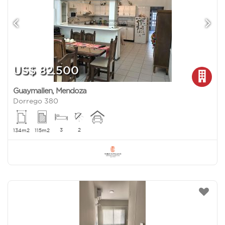
US$ 82.500
Guaymallen
,
Mendoza
Dorrego 380
3
2
134m2
115m2