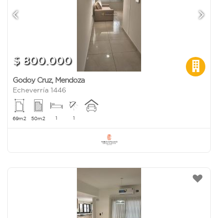
$ 800.000
Godoy Cruz
,
Mendoza
Echeverría 1446
1
1
69m2
50m2