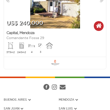
US$ 240.000
Capital
,
Mendoza
Comandante Fossa 29
4
3
373m2
240m2
BUENOS AIRES
MENDOZA
SAN JUAN
SAN LUIS