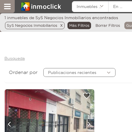
Inmuebles ...
En ...
1 inmuebles de SyS Negocios Inmobiliarios encontrados
x
SyS Negocios Inmobiliarios
Más Filtros
Borrar Filtros
Gu
Busqueda
Ordenar por
Publicaciones recientes