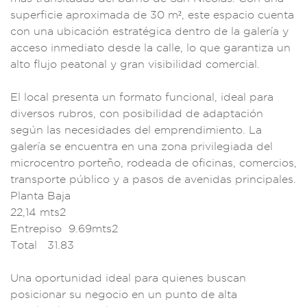
superf
icie aprox
imada de 30
m², este esp
acio cuenta
con una ubicac
ión estratégic
a dentro de la
galería y
acceso i
nmediato desde la
calle, lo que gar
antiza un
alto
flujo peatonal y gr
an visibilidad c
omercial.
El
local presenta
un formato f
uncional, ideal par
a
diversos
rubros, con posibi
lidad de adapt
ación
según las nec
esidades del emp
rendimiento. La
g
alería se encuent
ra en una zona
privilegiada del
microcentro porteño,
rodeada de
oficinas, c
omercios,
tr
ansporte p
úblico y a pa
sos de avenidas pr
incipales.
Planta Baja
22,14 mts2
Entrepiso 9.6
9mts2
Total 31.83
Una oportu
nidad ideal para
quienes buscan
posic
ionar su negoc
io en un p
unto de al
ta