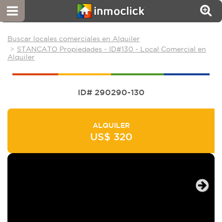
Buscar locales comerciales en Alquiler
STANCATO Propiedades - ID#130 - Local Comercial en
Alquiler
ID# 290290-130
ALQUILER
US$ 320
Next