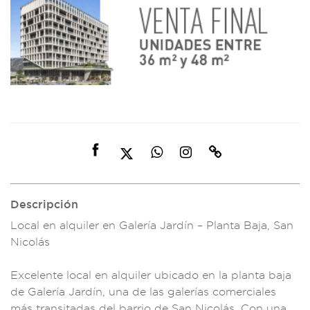
Descripción
Local en alqu
iler en Gal
ería Jardín – Pla
nta Baja, S
an
Nicolás
Exce
lente local en a
lquiler ubicado e
n la planta
baja
de Galería Ja
rdín, una de
las galerías comer
ciales
más transitad
as del barrio
de San Nicolás. Con
una