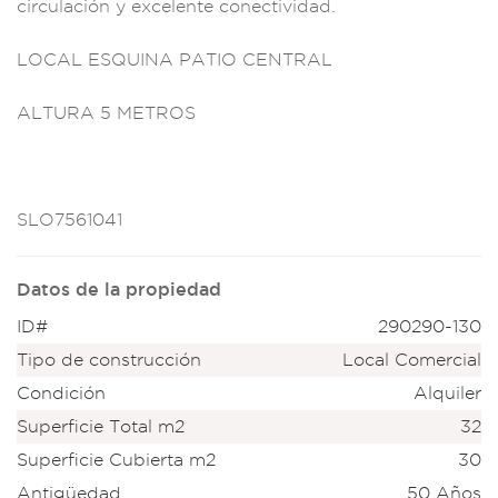
circulaci
ón y excelen
te conectividad.
LOCAL ESQUIN
A PATIO CE
NTRAL
ALTURA 5 ME
TROS
SLO7561041
Datos de la propiedad
ID#
290290-130
Tipo de construcción
Local Comercial
Condición
Alquiler
Superficie Total m2
32
Superficie Cubierta m2
30
Antigüedad
50 Años