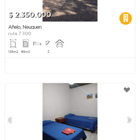
$ 2.350.000
Añelo
,
Neuquen
ruta 7 300
2
135m2
65m2