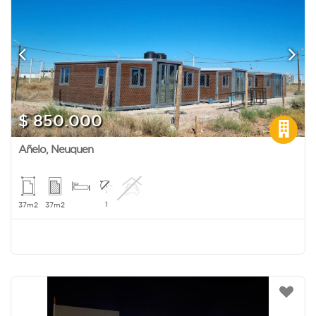
$ 850.000
Añelo
,
Neuquen
1
37m2
37m2