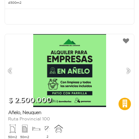
4500m2
$ 2.500.000
Añelo
,
Neuquen
Ruta Provincial 100
2
50m2
50m2