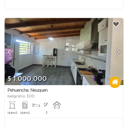
$ 1.000.000
Pehuenche
,
Neuquen
belgrano 300
2
144m2
144m2