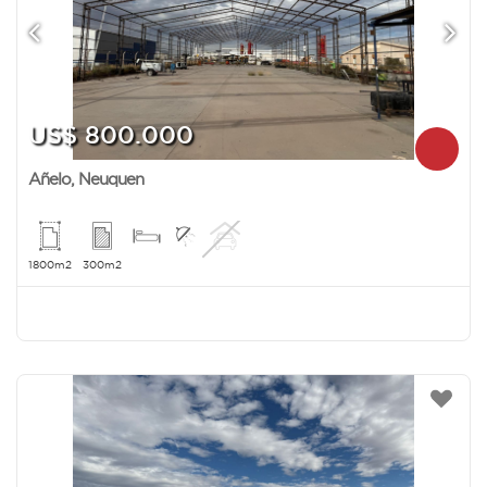
US$ 800.000
Añelo
,
Neuquen
1800m2
300m2