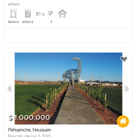
añelo
2
540m2
400m2
$ 1.000.000
Pehuenche
,
Neuquen
Rincón de los S 300