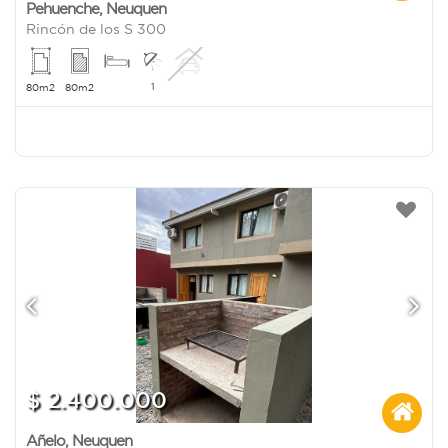
Pehuenche
,
Neuquen
Rincón de los S 300
1
80m2
80m2
$ 2.400.000
Añelo
,
Neuquen