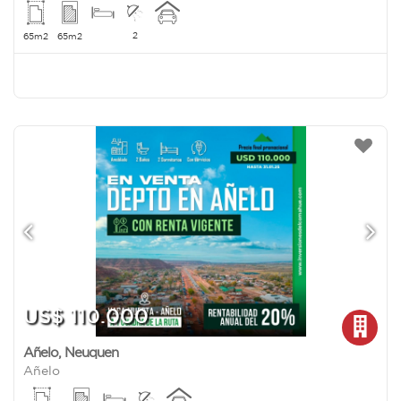
2
65m2
65m2
US$ 110.000
Añelo
,
Neuquen
Añelo