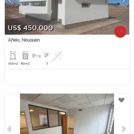
US$ 450.000
Añelo
,
Neuquen
2
140m2
80m2