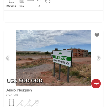
2
1000m2
1m2
US$ 500.000
Añelo
,
Neuquen
rp7 300