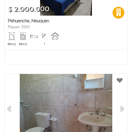
$ 2.000.000
Pehuenche
,
Neuquen
Payen 300
1
65m2
65m2