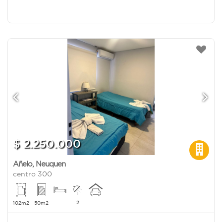
$ 2.250.000
Añelo
,
Neuquen
centro 300
2
102m2
50m2