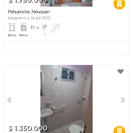
Pehuenche
,
Neuquen
belgrano y la pa 300
1
90m2
80m2
$ 1.350.000