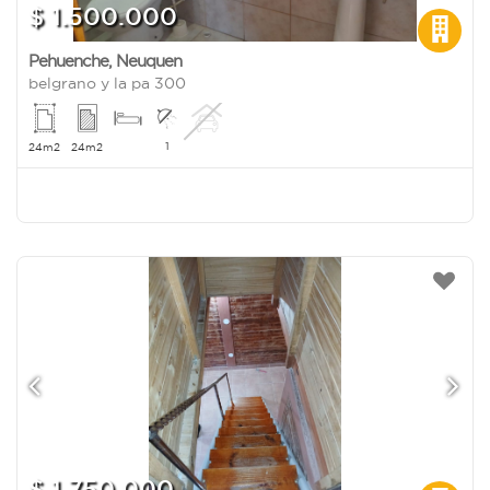
$ 1.500.000
Pehuenche
,
Neuquen
belgrano y la pa 300
1
24m2
24m2
$ 1.750.000