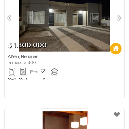
$ 1.800.000
Añelo
,
Neuquen
la meseta 300
2
50m2
50m2