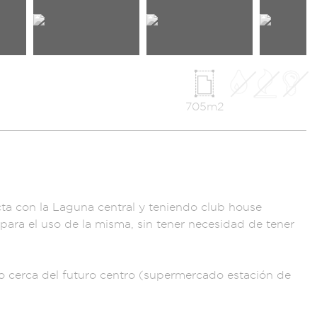
705m2
ta
con la Laguna cent
ral y teniendo club
house
para el uso de
la misma, sin tener
necesidad de tener
o cerca
del futuro centro
(supermer
cado estación de