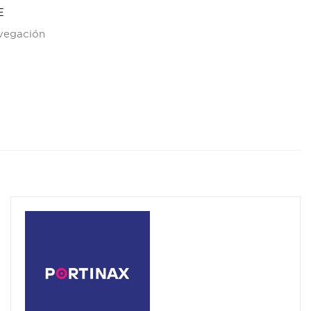
E
avegación