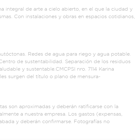
a integral de
arte a cielo a
bierto, en el qu
e la ciudad y
smas. Con
instalaciones y o
bras en espacios
cotidianos,
autóctona
s. Redes de agua p
ara riego y agua pot
able.
 Cent
ro de sustentabilida
d. Separación d
e los resi
duos
saludable
y sustentable.CMCPS
I nro. 7114 Kar
ina
ales surgen del
título o plano de
mensura-
tas son a
proximadas y deb
erán ratifi
carse con la
ualment
e a nuestra em
presa. Los gasto
s (expensas,
cabada
y deberán confirm
arse. Fotografías n
o