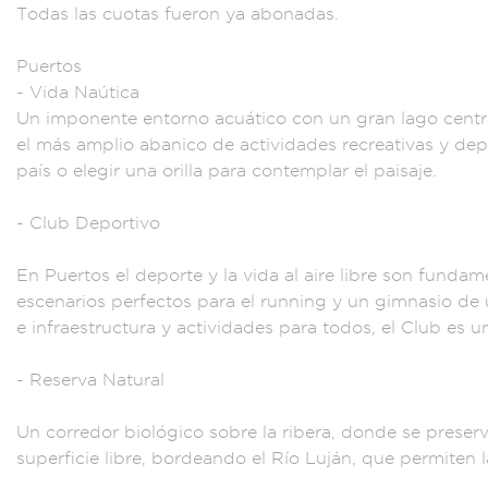
Todas las cuota
s fueron ya abonad
as.
Puertos
- Vida
Naútica
Un impone
nte entorno acuáti
co con un
gran lago c
ent
e
l más amplio abanic
o de actividad
es recreativas y
depo
país o eleg
ir una orilla pa
ra contemp
lar el pais
aje.
- Club
Deportivo
En P
uertos el dep
orte y la vida
al aire libre son
fundame
escenarios perfecto
s para el running
y un gimnasi
o de 
e infr
aestructura y
actividades para
todos, el Club
es u
- Reserva Na
tural
Un corredor b
iológico sobre l
a ribera, dond
e se preser
superficie l
ibre, bordean
do el Río Luj
án, que perm
iten l