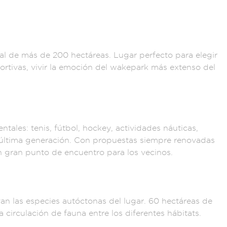
ral de más de
200 hectáre
as. Lugar perfe
cto para elegir
rtivas, vivi
r la emoció
n del wakepark
más extenso de
l
ntales:
tenis, fútbol,
hockey, activi
dades náuticas,
última generaci
ón. Con propuest
as siempre renov
adas
n gra
n punto de enc
uentro para lo
s vecinos.
van las
especies autóctonas
del lugar. 60
hectáreas de
a ci
rculación d
e fauna en
tre los diferentes
hábitats.