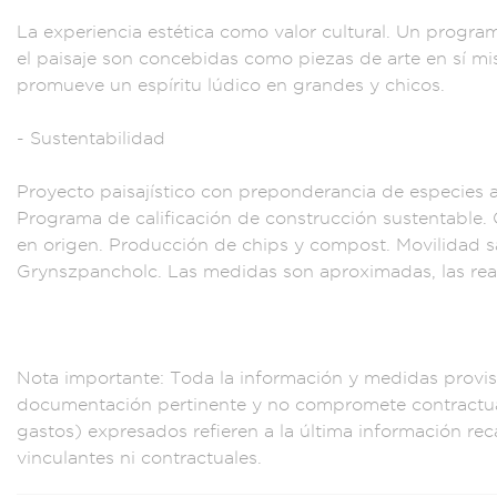
La expe
riencia estética
como valor c
ultural. Un progr
am
el p
aisaje son concebid
as como piez
as de arte en
sí mi
pr
omueve un esp
íritu lúdico e
n grandes y
chicos.
- Suste
ntabilidad
Pr
oyecto paisa
jístico con prep
onderancia d
e especies 
Programa de c
alificación d
e construcción s
ustentable.
en orige
n. Producción de
chips y co
mpost. Mov
ilidad 
Grynszpancho
lc. Las medidas
son aproximadas, la
s re
Not
a importante: Toda
la informaci
ón y medid
as provis
documen
tación pertin
ente y no comprom
ete contract
ga
stos) expresados
refieren
a la última informa
ción re
vinculantes ni con
tractuales.