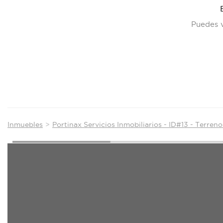
Puedes v
Inmuebles
Portinax Servicios Inmobiliarios - ID#13 - Terren