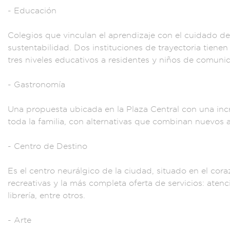
-
Educación
Col
egios que vin
culan el a
prendizaje con el
cuidado de
sustentabilidad.
Dos instit
uciones de traye
ctoria tienen
tre
s niveles educat
ivos a resi
dentes y niños de
comunid
- Gastronomía
Una propuesta ubi
cada en la
Plaza Central c
on una inc
toda la famili
a, con alte
rnativas que comb
inan nuevos 
- Cent
ro de Dest
ino
Es el centro
neurálgico d
e la ciuda
d, situado en el cor
a
recre
ativas y la más com
pleta oferta de serv
icios: aten
librería, en
tre otros.
- Arte