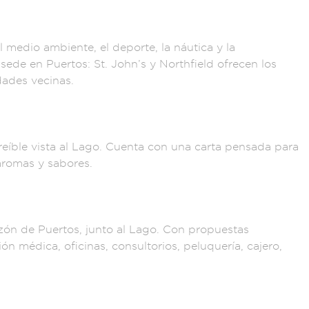
l m
edio ambient
e, el deporte
, la náutica y l
a
 s
ede en Puert
os: St. John’s y
Northfield ofre
cen los
ades vecinas.
reíbl
e vista al L
ago. Cuenta con u
na carta pensada par
a
aroma
s y sabores.
zón de Puertos,
junto al Lago.
Con propuestas
ción m
édica, oficin
as, consultorios,
peluquería, cajero
,