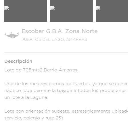
Escobar G.B.A. Zona Norte
PUERTOS DEL LAGO, AMARRAS
Descripción
Lote de 705mts2
Barrio Amarr
as.
Uno de lo
s mejores bar
rios de Puertos,
ya que se conec
náut
ico, que permite la
bajada a t
odos los p
ropietarios
un lote a la L
aguna.
Lote con
orientación
sudeste, est
ratégicamente u
bicad
servicio, cole
gio y ruta 25)