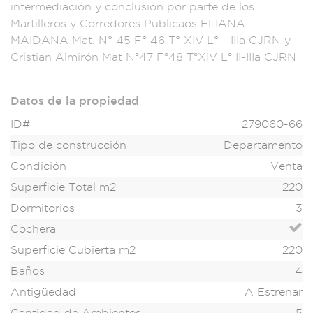
intermed
iación y conc
lusión por parte de
los
Martill
eros y Corredore
s Publicaos ELIA
NA
MAIDANA Mat.
N° 45 F° 46
T° XIV L°
- IIIa CJRN y
Cri
stian Almirón
Mat Nº47
Fº48 TºXIV
Lº II-IIIa CJR
N
Datos de la propiedad
ID#
279060-66
Tipo de construcción
Departamento
Condición
Venta
Superficie Total m2
220
Dormitorios
3
Cochera
Superficie Cubierta m2
220
Baños
4
Antigüedad
A Estrenar
Cantidad de Ambientes
5