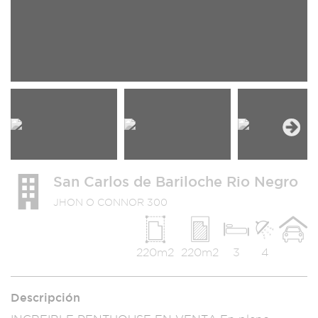
Next
San Carlos de Bariloche Rio Negro
JHON O CONNOR 300
220m2
220m2
3
4
Descripción