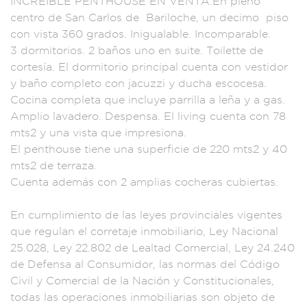
INCREIBLE PENT
HOUSE EN VEN
TA.En pleno
cent
ro de San Carlo
s de Baril
oche, un decimo pis
o
con vist
a 360 grados.
Inigualable. In
comparable.
3 d
ormitorios. 2
baños uno
en suite. Toi
lette de
c
ortesía. El
dormitorio p
rincipal cuenta con
vestidor
y
baño compl
eto con jacuzz
i y ducha escocesa.
Cocina completa
que incluye
parrilla a leña y a
gas.
Amplio lavad
ero. Despensa.
El living
cuenta con 78
mt
s2 y una vista que
impresiona.
El
penthouse tien
e una superficie d
e 220 mts2 y 40
mts
2 de terraza
.
Cuenta además
con 2 amplias cocher
as cubiertas.
En cumplimi
ento de la
s leyes prov
inciales vigentes
q
ue regulan
el corretaje
inmobiliar
io, Ley Nac
ional
25.028, Ley 22
.802 de Le
altad Comercial, Le
y 24.240
de
Defensa al Cons
umidor, las norm
as del Código
Civil
y Comercia
l de la Nació
n y Consti
tucionales,
toda
s las operac
iones inmobiliari
as son obj
eto de