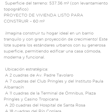
Superf
icie del terr
eno: 537.36
m² (con levanta
miento
topog
ráfico)
PROY
ECTO DE VIVIEND
A LISTO PARA
CO
NSTRUIR – 60 m²
¡Imagina cons
truir tu hogar i
deal en un barrio
t
ranquilo y con
gran proyección de
crecimiento! Este
lote supera los es
tándares urbanos c
on su generosa
superficie, permit
iendo edificar
una casa cóm
oda,
moderna y fu
ncional.
Ubicac
ión estratégi
ca:
A 2 cuadras
de Av. Padre Tavolar
o
A 7 cuadras d
el Club Prin
gles y del Ins
tituto Paula
Albarracín
A 11 cu
adras de la Termi
nal de Ómnibus, P
laza
Pringles y
Casino Tropicana
A 20 cuadras
del Hospital de San
ta Rosa
A
18 cuadras del Río
Conlara