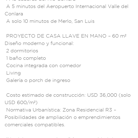
A 5
minutos del A
eropuerto Intern
acional Va
lle del
Conlar
a
A solo 10 minuto
s de Merlo, San Lui
s
PROYECTO DE CASA
LLAVE EN MANO
– 60 m²
Diseño m
oderno y funcional
:
2 dormitori
os
1 baño
completo
Cocina integ
rada con comedor
Li
ving
Galería o
porch de ingre
so
Costo est
imado de constr
ucción: USD 36,000 (
solo
USD 600
/m²)
Norma
tiva Urbaníst
ica: Zona Resid
encial R3 –
Posibi
lidades de amplia
ción o emprend
imientos
c
omerciales compat
ibles.