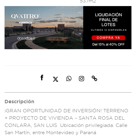
537m2
Descripción
¡GRAN OPORTUNIDA
D DE INVERSIÓN
! TERRENO
+
PROYECTO DE VIVI
ENDA – SANT
A ROSA DEL
CO
NLARA, SAN LUI
S Ubicación p
rivilegiada: Cal
le
San Martín,
entre Montevideo
y Paraná