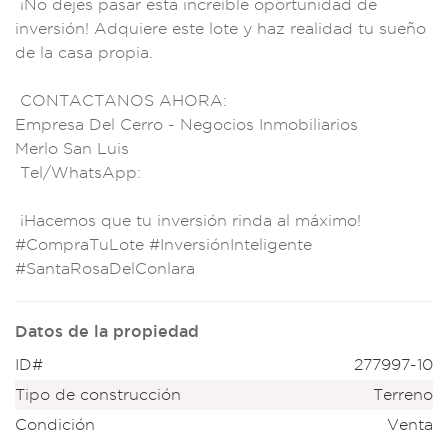
¡No dejes
pasar esta increíbl
e oportunidad d
e
inversión! Adquier
e este lote y haz
realidad tu sueño
de la casa
propia.
CO
NTACTANOS
AHORA:
Empre
sa Del Cerro - N
egocios Inmobi
liarios
Merlo
San Luis
Tel/What
sApp:
¡Hacemos qu
e tu invers
ión rinda al
máximo!
#Comp
raTuLote #Inversi
ónInteligente
#SantaRosaDelConl
ara
Datos de la propiedad
ID#
277997-10
Tipo de construcción
Terreno
Condición
Venta