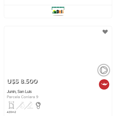
U$S 8.500
Junin
,
San Luis
Parcela Conlara 9
420m2