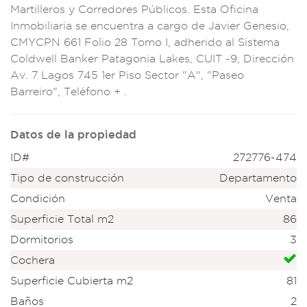
Martill
eros y Corr
edores Públicos. Es
ta Oficina
Inmobiliari
a se encue
ntra a cargo de Jav
ier Genesio,
CMYCPN 661 Fol
io 28 Tomo
I, adherido
al Sistema
Coldwell
Banker Patagon
ia Lakes, CUIT -9, D
irección
Av. 7 Lag
os 745 1er
Piso Sector "A",
"Paseo
Barreiro", T
eléfono + .
Datos de la propiedad
ID#
272776-474
Tipo de construcción
Departamento
Condición
Venta
Superficie Total m2
86
Dormitorios
3
Cochera
Superficie Cubierta m2
81
Baños
2