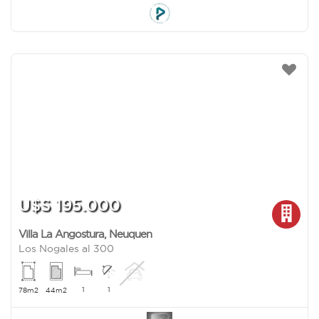
U$S 195.000
Villa La Angostura
,
Neuquen
Los Nogales al 300
1
1
78m2
44m2