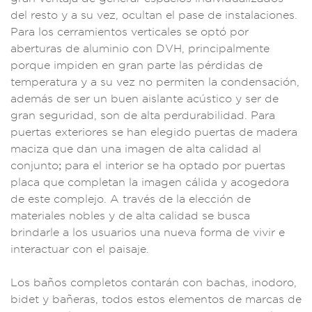
del r
esto y a su vez,
ocultan el p
ase de insta
laciones.
Pa
ra los cerra
mientos ve
rticales se op
tó por
aberturas de
aluminio
con DVH, princip
almente
porque imp
iden en gran par
te las pérdidas
de
temperatura y
a su vez no permite
n la condensaci
ón,
además de ser un
buen aislante
acústico y se
r de
gran s
eguridad, s
on de alta
perdurabilida
d. Para
puert
as exteriores
se han elegido
puertas de
madera
maciza que
dan una imagen de
alta calidad
al
conjunto; para
el interior s
e ha optado por p
uertas
placa qu
e completan la image
n cálida y ac
ogedora
de este
complejo. A trav
és de la elec
ción de
mat
eriales no
bles y de
alta calidad se
busca
brindarl
e a los usuarios u
na nueva fo
rma de vivir
e
interactua
r con el paisaje.
Los baños comple
tos contarán con
bachas, inod
oro,
bidet y
bañeras, tod
os estos elementos
de marcas de