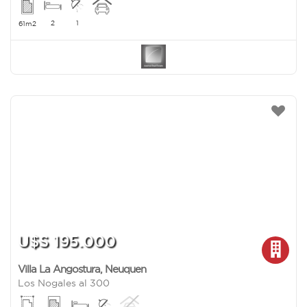
2
1
61m2
U$S 195.000
Villa La Angostura
,
Neuquen
Los Nogales al 300