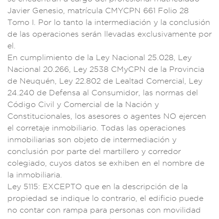
Javier G
enesio, matrícula
CMYCPN 661
Folio 28
Tomo I. Po
r lo tanto la in
termediación y la co
nclusión
d
e las operaciones
serán llevadas ex
clusivamente por
el
.
En cump
limiento de la
Ley Naciona
l 25.028, L
ey
Naciona
l 20.266, Ley 2538
CMyCPN de la Pro
vincia
de Neuqué
n, Ley 22.802
de Lealtad Comer
cial, Ley
24.24
0 de Defensa
al Consumidor, las n
ormas del
Código
Civil y C
omercial de l
a Nación y
Constitucio
nales, los asesor
es o agent
es NO ejercen
el correta
je inmobilia
rio. Todas las ope
raciones
i
nmobiliarias son
objeto de i
ntermediac
ión y
conclusión
por parte
del martillero y cor
redor
coleg
iado, cuyos datos
se exhiben en
el nombre
de
la inmob
iliaria.
Ley 511
5: EXCEPTO que en la
descripción de la
propiedad se
indique l
o contrario, el edif
icio puede
no
contar con ram
pa para personas c
on movilidad