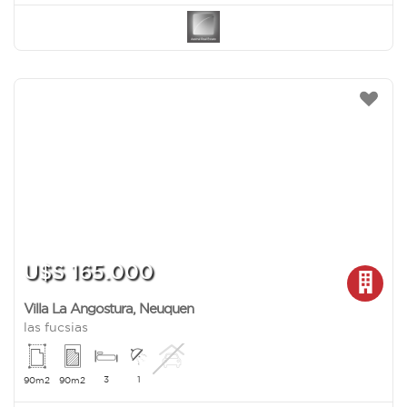
U$S 165.000
Villa La Angostura
,
Neuquen
las fucsias
3
1
90m2
90m2