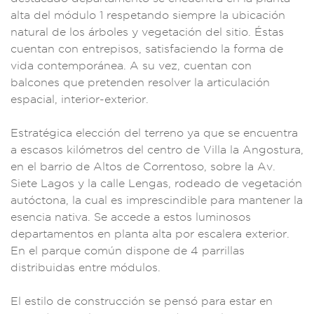
alta del
módulo 1 respet
ando siemp
re la ubicación
n
atural de los árbol
es y vegetación del
sitio. Éstas
cuenta
n con entrepisos, sa
tisfaciendo la fo
rma de
vid
a contemporánea.
A su vez, cue
ntan con
balcone
s que pretenden
resolver la artic
ulación
espacia
l, interior-
exterior.
Estratégica elec
ción del terr
eno ya que se en
cuentra
a escasos ki
lómetros del
centro de
Villa la Angostur
a,
en el barrio
de Altos de Corre
ntoso, sobre la
Av.
Siete
Lagos y la calle L
engas, rodeado d
e vegetaci
ón
autóctona, l
a cual es impresci
ndible para mante
ner la
esencia
nativa. Se a
ccede a estos lu
minosos
departament
os en plant
a alta por esca
lera exterior.
En
el parque común dis
pone de 4 parril
las
distribuidas
entre módulos
.
El estilo de c
onstrucción se pe
nsó para estar en