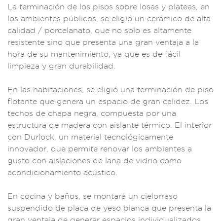
La termin
ación de lo
s pisos sobre
losas y plateas,
en
los ambie
ntes público
s, se eligió un cer
ámico de alt
a
calidad / por
celanato, que no
solo es altam
ente
resistente
sino que presenta u
na gran venta
ja a la
ho
ra de su mantenim
iento, ya que es
de fácil
li
mpieza y gran durab
ilidad.
En las h
abitaciones,
se eligió una term
inación de p
iso
flotante qu
e genera un esp
acio de gr
an calidez. Los
te
chos de chapa negra
, compuesta
por una
est
ructura de mad
era con aislante
térmico. El interi
or
con Dur
lock, un mate
rial tecnológic
amente
innovad
or, que per
mite renovar
los ambientes a
gust
o con aislaciones
de lana de vidrio
como
acondiciona
miento acús
tico.
En cocina
y baños, se monta
rá un cielorraso
sus
pendido de
placa de yes
o blanca que pre
senta la
gra
n ventaja de
generar espac
ios individualiz
ados