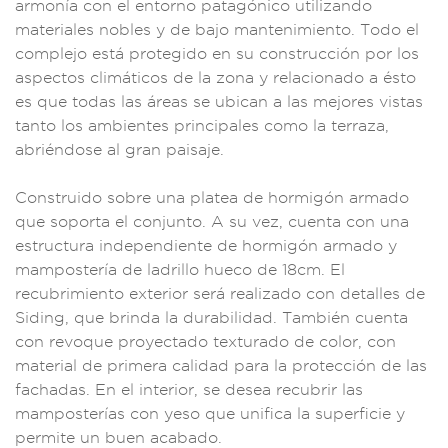
ar
monía con el entorno
patagónico
utilizando
mater
iales nobl
es y de bajo man
tenimiento. Todo el
complejo está prote
gido en su c
onstrucción por los
aspectos
climáticos d
e la zona y relacion
ado a ésto
es que t
odas las áreas se ub
ican a las mejore
s vistas
tanto los
ambientes princi
pales como la terra
za,
abriéndose al gr
an paisaje.
Constru
ido sobre
una platea de hor
migón armad
o
que soporta e
l conjunto. A s
u vez, cue
nta con una
estru
ctura indep
endiente de hormi
gón armado y
mampost
ería de ladri
llo hueco de 1
8cm. El
recubrimie
nto exteri
or será re
alizado con d
etalles de
Siding, que brinda l
a durabilidad. Tamb
ién cuenta
c
on revoque proy
ectado texturado de
color, con
material
de primera ca
lidad para la pr
otección de las
f
achadas. En el inte
rior, se desea rec
ubrir las
mam
posterías con yeso
que unifica
la superfici
e y
permite un buen
acabado.