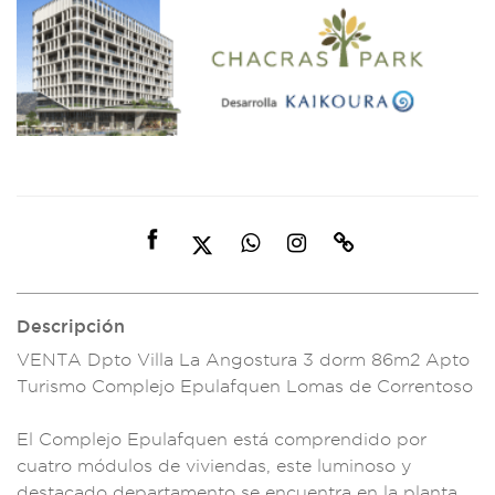
Descripción
VENTA Dpto Villa L
a Angostura 3 d
orm 86m2 Apt
o
Turismo
Complejo Epulaf
quen Lomas de Corre
ntoso
El C
omplejo Epulafque
n está com
prendido por
cuatr
o módulos de viviend
as, este l
uminoso y
desta
cado departament
o se encuen
tra en la plant
a