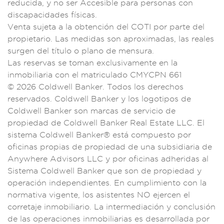
reduc
ida, y no ser
Accesible para pers
onas con
dis
capacidade
s físicas.
Ve
nta sujeta a
la obtención del CO
TI por part
e del
propiet
ario. Las medidas so
n aproximadas, las
reales
surgen d
el título o pl
ano de mensura.
Las
reservas se toman
exclusivamente
en la
inm
obiliaria con el ma
triculado
CMYCPN 661
© 20
26 Coldwell
Banker. Todo
s los derechos
reser
vados. Coldwell Bank
er y los logo
tipos de
C
oldwell Banker son m
arcas de servicio
de
propiedad
de Coldwell
Banker Rea
l Estate LLC.
El
sistem
a Coldwell Banker®
está compuesto p
or
oficina
s propias de p
ropiedad de una sub
sidiaria de
Anywher
e Advisors L
LC y por ofici
nas adherid
as al
Sistema Cold
well Banker que
son de propieda
d y
operació
n independientes. E
n cumplimiento
con la
normativa v
igente, los
asistentes NO
ejercen el
cor
retaje inmobili
ario. La interme
diación y conclusión
de las ope
raciones inmo
biliarias
es desarrollada p
or