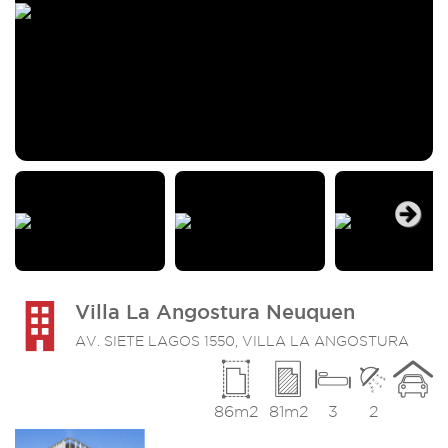
Next
Villa La Angostura Neuquen
AV. SIETE LAGOS 1550, VILLA LA ANGOSTURA
86m2
81m2
3
2