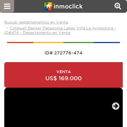
Buscar departamentos en Venta
Coldwell Banker Patagonia Lakes Villa La Angostura -
ID#474 - Departamento en Venta
ID# 272776-474
VENTA
US$ 169.000
Next