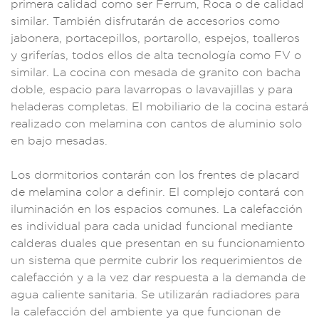
primera ca
lidad como
ser Ferrum, Roca
o de calidad
sim
ilar. Tambié
n disfrutarán de
accesorios como
j
abonera, portace
pillos, porta
rollo, espejo
s, toalleros
y griferías,
todos ellos de alta
tecnología como F
V o
similar. La coc
ina con mesada de
granito con bach
a
doble, espacio
para lavar
ropas o lava
vajillas y para
hela
deras completa
s. El mobiliario d
e la cocina estar
á
realizado con mel
amina con c
antos de alu
minio solo
en
bajo mesada
s.
Los dormitorio
s contarán con lo
s frentes de placard
de melamina colo
r a definir. E
l complejo
contará con
ilum
inación en los
espacios co
munes. La calefacci
ón
es indivi
dual para cada un
idad funcional med
iante
calderas
duales que presenta
n en su funcionami
ento
un sistem
a que perm
ite cubrir los r
equerimientos de
calefacción y
a la vez dar r
espuesta a la deman
da de
agua c
aliente sanitaria
. Se utilizará
n radiadores par
a
la calefacción d
el ambiente ya q
ue funciona
n de