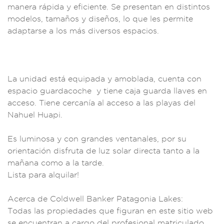
manera ráp
ida y efic
iente. Se prese
ntan en dist
intos
modelo
s, tamaños y dis
eños, lo que les p
ermite
adaptar
se a los más
diversos espac
ios.
La unida
d está equipada y am
oblada, cuenta
con
espacio gu
ardacoche
y tiene caja
guarda llaves en
a
cceso. Tiene cerca
nía al acceso a las
playas del
Nahuel Huapi.
Es lumino
sa y con gra
ndes ventanales,
por su
orientaci
ón disfruta de lu
z solar directa tan
to a la
mañana como
a la tarde.
Lista para alquila
r!
Acerca d
e Coldwell
Banker Patagonia L
akes:
Todas las
propiedades que fig
uran en este sitio
web
se encuent
ran a cargo de
l profesional mat
riculado