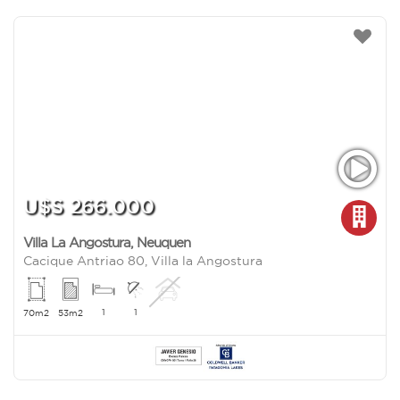
U$S 266.000
Villa La Angostura
,
Neuquen
Cacique Antriao 80, Villa la Angostura
1
1
70m2
53m2