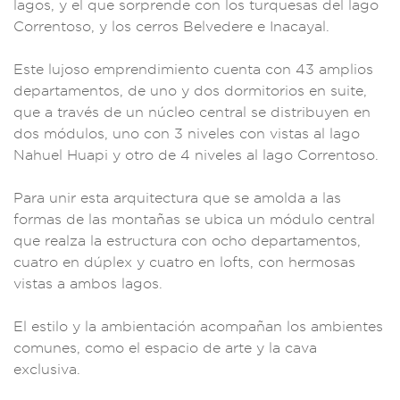
lagos, y
el que sorp
rende con l
os turquesas d
el lago
Co
rrentoso, y los c
erros Belvedere e I
nacayal.
Est
e lujoso empre
ndimiento cuenta c
on 43 amplios
de
partamentos, de u
no y dos dorm
itorios en suite
,
que a tr
avés de un núc
leo centra
l se distribuyen e
n
dos módulos, un
o con 3 niveles con
vistas al lago
Nahu
el Huapi y
otro de 4 n
iveles al lago Cor
rentoso.
Par
a unir est
a arquitectura que
se amolda
a las
formas de
las montañas se
ubica un mó
dulo central
que
realza la est
ructura con o
cho departamentos
,
cuatro en
dúplex y c
uatro en loft
s, con hermosas
vist
as a ambos lagos.
E
l estilo y la
ambientació
n acompañan los
ambientes
co
munes, como
el espacio de a
rte y la cava
exc
lusiva.