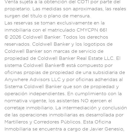
Venta
sujeta a l
a obtención
del COTI p
or parte de
l
propietar
io. Las medidas so
n aproximadas, la
s reales
sur
gen del títul
o o plano de m
ensura.
Las reserv
as se toman e
xclusivamen
te en la
inmobilia
ria con el matricul
ado CMYCPN 661
© 2026 Coldw
ell Banker. Todos
los derech
os
reservados.
Coldwell Banke
r y los logotipos
de
Coldwell Banker
son marcas
de servicio de
p
ropiedad de Co
ldwell Banker Real
Estate LLC.
El
sistema Cold
well Banker® está c
ompuesto por
oficina
s propias
de propiedad
de una subsidiaria d
e
Anywhere
Advisors LLC
y por oficinas
adheridas
al
Sistema Coldwell
Banker que
son de prop
iedad y
operación in
dependientes. En
cumplimien
to con la
normat
iva vigente, los
asistentes NO
ejercen el
correta
je inmobiliario. L
a intermediación y c
onclusión
de las o
peraciones inm
obiliarias
es desarrollada por
Martillero
s y Corredores
Públicos. Esta O
ficina
Inm
obiliaria se en
cuentra a cargo d
e Javier Gen
esio,