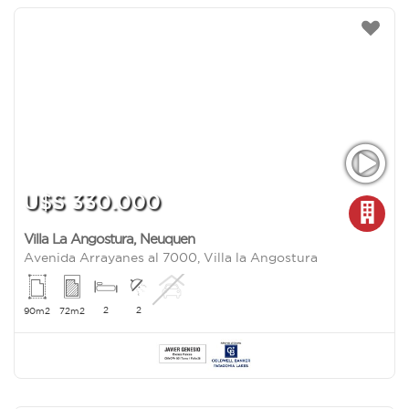
U$S 330.000
Villa La Angostura
,
Neuquen
Avenida Arrayanes al 7000, Villa la Angostura
2
2
90m2
72m2