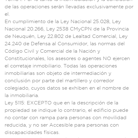
de las ope
raciones serán lle
vadas exclus
ivamente por
el.
En cumpl
imiento de la Ley
Nacional 25.
028, Ley
Nacio
nal 20.266, Ley
2538 CMyCPN de
la Provincia
de
Neuquén, L
ey 22.802
de Lealtad Comerci
al, Ley
24
.240 de Defensa al
Consumidor, l
as normas del
Có
digo Civil y
Comercial de la Na
ción y
Cons
titucionales, los as
esores o agente
s NO ejercen
e
l corretaje in
mobiliario
. Todas las operac
iones
inmobiliarias
son objeto de int
ermediación y
conclu
sión por parte del m
artillero y
corredor
coleg
iado, cuyos
datos se exhib
en en el nomb
re de
la inmobili
aria.
Ley 511
5: EXCEPTO que e
n la descrip
ción de la
propiedad s
e indique lo contra
rio, el edif
icio puede
n
o contar con ramp
a para personas con
movilidad
reducida,
y no ser Accesible
para person
as con
discapacidade
s físicas.