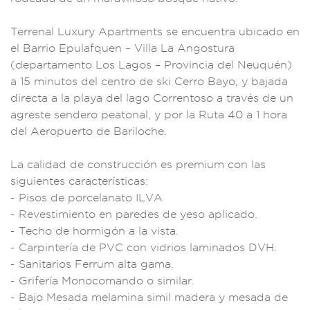
Ter
renal Luxury Apa
rtments se en
cuentra ubicado en
el Barrio Epulaf
quen – Villa La A
ngostura
(d
epartamento Los
Lagos – Provincia
del Neuquén)
a 15
minutos del cen
tro de ski Cerro Ba
yo, y bajada
directa a
la playa de
l lago Corren
toso a través de un
agreste sen
dero peato
nal, y por la Ruta
40 a 1 hora
del Aero
puerto de B
ariloche.
La cal
idad de constr
ucción es pre
mium con las
sigu
ientes caracte
rísticas:
-
Pisos de porcela
nato ILVA
- R
evestimiento en par
edes de yes
o aplicado.
- T
echo de hormigón a l
a vista.
- Carpin
tería de PV
C con vidrios
laminados DVH
.
- Sanitarios Fer
rum alta gama.
- Gr
ifería Monoc
omando o simila
r.
- Bajo Mesa
da melamina simil m
adera y mesada
de