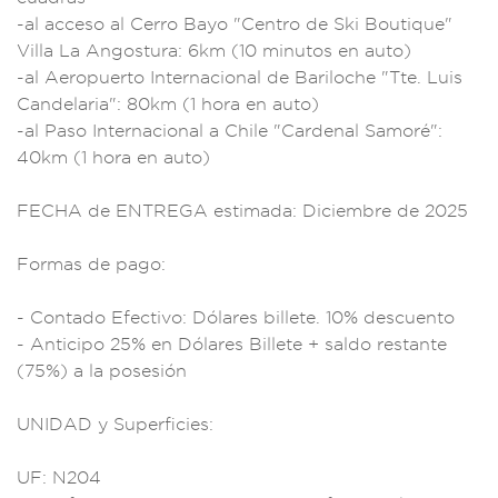
-al acc
eso al Cerro
Bayo "Centro de Ski
Boutique"
V
illa La Ango
stura: 6km (10 m
inutos en auto)
-a
l Aeropuerto Interna
cional de Bari
loche "Tte
. Luis
Candelar
ia": 80km (1 hora en
auto)
-al Pas
o Internacional a Ch
ile "Cardenal Sa
moré":
40km
(1 hora en auto)
FECHA de ENTREGA est
imada: Diciembr
e de 2025
F
ormas de pago:
- C
ontado Efe
ctivo: Dólares bill
ete. 10% de
scuento
- Anti
cipo 25% en Dólare
s Billete + sa
ldo restante
(75%) a la pos
esión
UNIDAD y S
uperficies
:
UF: N204