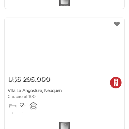
U$S 295.000
Villa La Angostura
,
Neuquen
Chucao al 100
1
1