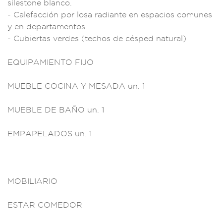
silestone
blanco.
- Ca
lefacción por losa
radiante en espacio
s comunes
y en
departamentos
-
Cubiertas verd
es (techos
de césped na
tural)
EQUIPAM
IENTO FIJO
MUEBLE COC
INA Y MESADA un. 1
MUEBLE DE BAÑO
un. 1
EMP
APELADOS un. 1
MOBIL
IARIO
ESTA
R COMEDOR