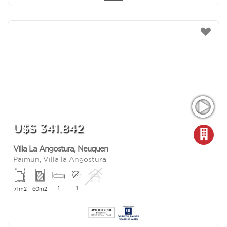
U$S 341.842
Villa La Angostura
,
Neuquen
Paimun, Villa la Angostura
1
1
71m2
60m2