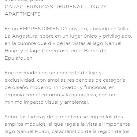
CARACTERISTIC
AS: TERRENAL LUXU
RY
APARTMEN
TS:
Es un EMPR
ENDIMIENTO privado
, ubicado en Vill
a
La Angostur
a, sobre en
un lugar único y pr
ivilegiado,
en la
cumbre que
divide las vista
s al lago Nahuel
Hu
api y el lago C
orrentoso, en el
Barrio de
Epula
fquen.
Fu
e diseñado con un
concepto d
e lujo y
exclusi
vidad, con amplias
residencias de
categoría,
de diseñ
o moderno, innovador
y funcion
al, en
armonía con e
l entorno y l
a naturaleza, con u
n
mínimo imp
acto visual y
ambiental.
Sobre l
as laderas de la mo
ntaña se e
rigen los dos
am
plios módu
los: el qu
e regala la vista
al imponente
lago
Nahuel Huapi
, caracterís
tico de la región
de los