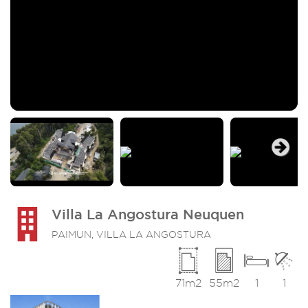
Next
Villa La Angostura Neuquen
PAIMUN, VILLA LA ANGOSTURA
71m2
55m2
1
1