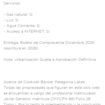
Servicios:
- Gas natur
al: Si
- L
uz: Si
- Agu
a Corriente: Si
- Acceso a I
NTERNET: Si
En
trega: Boleto de C
ompraventa Dicie
mbre 2025
(escritura en
2026)
Nota:
Urbanizaci
ón Sujeta a Ap
robación Definitiva
Acerca d
e Coldwell Banker
Patagonia Lakes:
Todas las
propiedades qu
e figuran en este si
tio web
se encue
ntran a cargo
del profesi
onal matriculado
Javier Genesi
o, matrícula CMYCPN
661 Folio 28
Tomo I. Por lo t
anto la intermedia
ción y la
conclusión