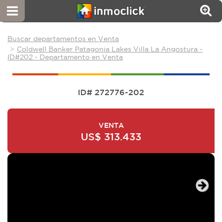
Buscar departamentos en Venta
Coldwell Banker Patagonia Lakes Villa La Angostura -
ID#202 - Departamento en Venta
ID# 272776-202
VENTA
US$ 313.433
Next