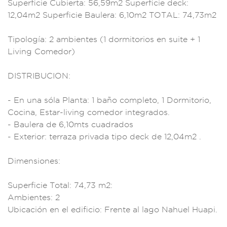
Sup
erficie Cubierta: 56
,59m2 Superfici
e deck:
12,04m2 Su
perficie Baul
era: 6,10m2 TOTAL
: 74,73m2
Tipologí
a: 2 ambie
ntes (1 dormitorios
en suite +
1
Living Comedor)
D
ISTRIBUCION:
- En una sóla Pla
nta: 1 baño complet
o, 1 Dormitorio,
C
ocina, Estar
-living come
dor integrados
.
- Baulera
de 6,10mts cuadr
ados
- Exterior: te
rraza privada
tipo deck d
e 12,04m2 .
Dim
ensiones:
Superfi
cie Total: 74,73
m2:
Ambientes:
2
Ubicación en
el edificio: Fren
te al lago Nahuel
Huapi.