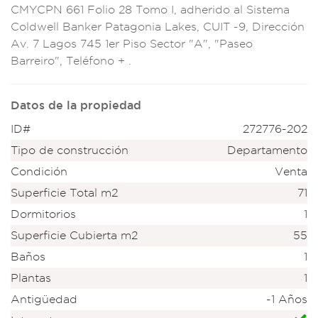
CMYCPN 661
Folio 28 Tomo
I, adherido al Sis
tema
Coldwell Ba
nker Patagonia La
kes, CUIT -9
, Dirección
Av. 7 Lagos 74
5 1er Piso Sector "A
", "Paseo
Ba
rreiro", Telé
fono + .
Datos de la propiedad
ID#
272776-202
Tipo de construcción
Departamento
Condición
Venta
Superficie Total m2
71
Dormitorios
1
Superficie Cubierta m2
55
Baños
1
Plantas
1
Antigüedad
-1 Años