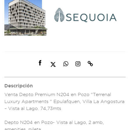
Descripción
Venta Depto P
remium N204
en Pozo "Terrenal
L
uxury Apartm
ents " Epu
lafquen, Vil
la La Angos
tura
– Vista al La
go. 74,73mts
Depto N204 en
Pozo- Vista al L
ago, 2 amb
,
amenities, pileta