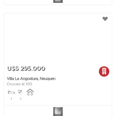
U$S 295.000
Villa La Angostura
,
Neuquen
Chucao al 100
1
1