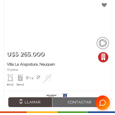
U$S 265.000
Villa La Angostura
,
Neuquen
Aljaba
61m2
54m2
LLAMAR
CONTACTAR