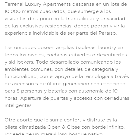
Te
rrenal Luxu
ry Apartments descan
sa en un lote d
e
10.000 metros cu
adrados, que sumer
ge a los
visi
tantes de a
poco en la
tranquilidad y
privacidad
de las exclusivas
residencias, do
nde podrán vivir
la
experi
encia inolvidable
de ser parte de
l Paraíso.
Las unidades po
seen amplias bau
leras, laundry
en
todos los nivel
es, cocheras cu
biertas o des
cubiertas
y ski loc
kers. Todo des
arrollado c
omunicando los
ambi
entes comunes, con d
etalles de categorí
a y
funcionalid
ad, con el
apoyo de la tecnol
ogía a través
de asc
ensores de últim
a generación c
on capacidad
para
8 personas y
baterías con a
utonomía de 10
hor
as. Apertura d
e puertas y acc
esos con cerrad
uras
inteligen
tes.
Otro aporte q
ue le suma
confort y dis
frute es la
pile
ta climatizada
Open & Close
con borde infinito
,
rodeada de u
n maravilloso
bosque nativo.