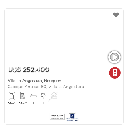
U$S 252.400
Villa La Angostura
,
Neuquen
Cacique Antriao 80, Villa la Angostura
1
1
54m2
54m2