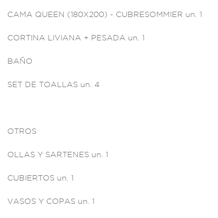
CA
MA QUEEN (180X
200) - CUBR
ESOMMIER
un. 1
CORTI
NA LIVIANA + PE
SADA un. 1
BAÑO
SET D
E TOALLAS un. 4
OTROS
OLLAS Y SAR
TENES un. 1
CU
BIERTOS un
. 1
VASOS Y COP
AS un. 1