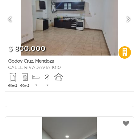
$ 800.000
Godoy Cruz
,
Mendoza
CALLE RIVADAVIA 1010
2
2
60m2
60m2