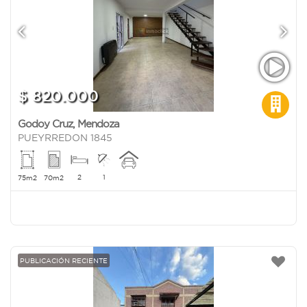
$ 820.000
Godoy Cruz
,
Mendoza
PUEYRREDON 1845
2
1
75m2
70m2
PUBLICACIÓN RECIENTE