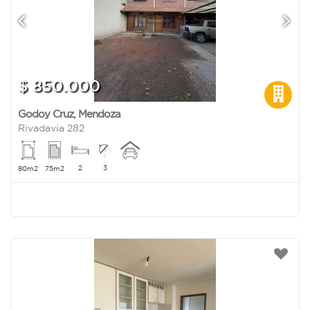
$ 850.000
Godoy Cruz
,
Mendoza
Rivadavia 282
2
3
80m2
75m2