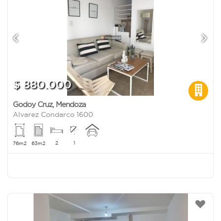
$ 880.000
Godoy Cruz
,
Mendoza
Alvarez Condarco 1600
2
1
76m2
63m2