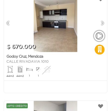
$ 670.000
Godoy Cruz
,
Mendoza
CALLE RIVADAVIA 1010
1
1
44m2
44m2
APTO CRÉDITO