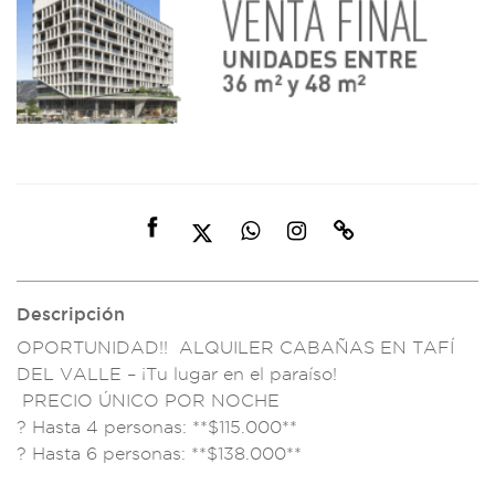
Descripción
OPORTUNIDAD!! ALQU
ILER CABAÑAS EN
TAFÍ
DEL VALLE
– ¡Tu lugar en el p
araíso!
PRE
CIO ÚNICO
POR NOCHE
? Hasta 4 personas
: **$115.00
0**
? Hasta
6 personas:
**$138.000**