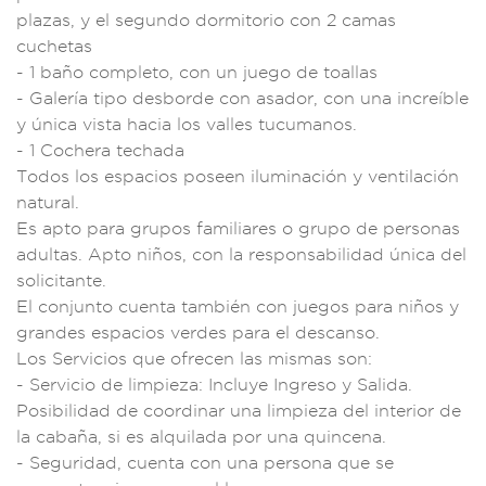
plazas, y el seg
undo dormitorio c
on 2 camas
cucheta
s
- 1 baño comple
to, con un jue
go de toallas
- Ga
lería tipo des
borde con as
ador, con una incre
íble
y única
vista hacia los
valles tucumanos.
- 1 Cochera
techada
Todos los e
spacios pose
en iluminación y v
entilación
n
atural.
Es apt
o para grupos f
amiliares o g
rupo de pers
onas
adulta
s. Apto niños,
con la responsabilid
ad única del
solic
itante.
El conjunt
o cuenta también con
juegos para niños
y
grandes espa
cios verdes para el
descanso.
Lo
s Servicios que ofre
cen las mismas s
on:
- Servicio de l
impieza: Incl
uye Ingreso y S
alida.
Pos
ibilidad de coord
inar una limp
ieza del interio
r de
la ca
baña, si es
alquilada por una
quincena.
- Seguri
dad, cuenta con u
na persona que
se