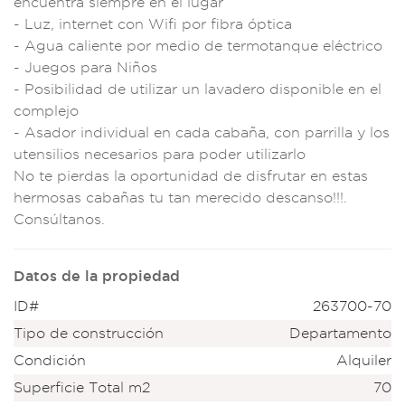
encuentra
siempre en el lu
gar
- Luz, interne
t con Wifi por f
ibra óptica
-
Agua caliente
por medio de termot
anque eléctrico
- Juegos para
Niños
- Posibilidad
de utilizar
un lavadero disponi
ble en el
com
plejo
- Asador ind
ividual en cada cab
aña, con parrilla
y los
utensilios
necesarios pa
ra poder utilizarlo
No te pierdas
la oportunid
ad de disfrut
ar en estas
hermo
sas cabañas
tu tan merecido des
canso!!!.
Consúltanos.
Datos de la propiedad
ID#
263700-70
Tipo de construcción
Departamento
Condición
Alquiler
Superficie Total m2
70