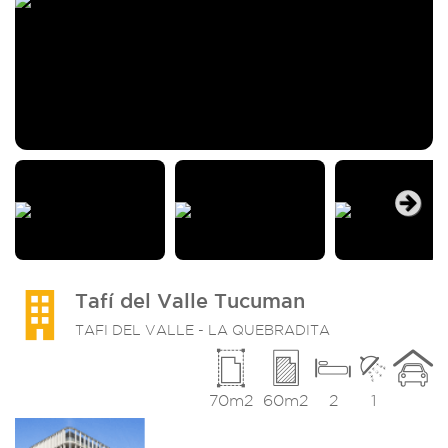
Next
Tafí del Valle Tucuman
TAFI DEL VALLE - LA QUEBRADITA
70m2
60m2
2
1