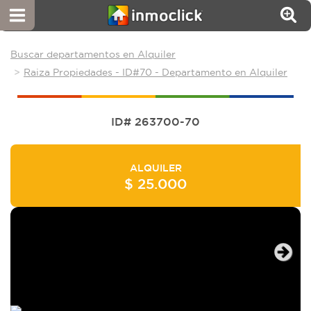
Buscar departamentos en Alquiler
Raiza Propiedades - ID#70 - Departamento en Alquiler
ID# 263700-70
ALQUILER
$ 25.000
Next