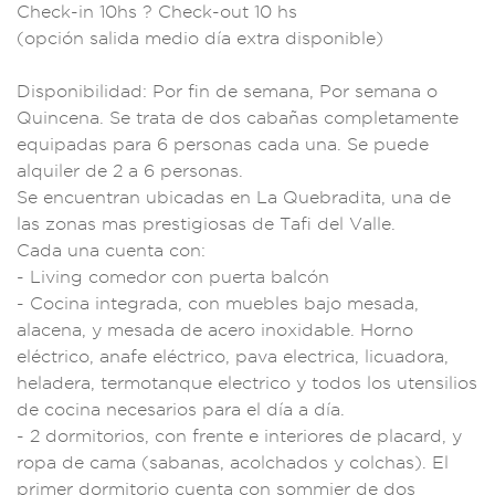
Che
ck-in 10hs ? C
heck-out 10 hs
(opción salida
medio día extra d
isponible)
D
isponibilidad:
Por fin de sema
na, Por semana
o
Quincena. Se
trata de do
s cabañas co
mpletamente
eq
uipadas para 6 pers
onas cada
una. Se puede
a
lquiler de 2
a 6 personas.
Se enc
uentran ubicad
as en La Qu
ebradita, una d
e
las zonas mas pre
stigiosas
de Tafi de
l Valle.
Ca
da una cuenta con:
- Living come
dor con puerta
balcón
- Coc
ina integrada
, con muebles bajo m
esada,
alacena,
y mesada de acero i
noxidable. H
orno
eléct
rico, anafe el
éctrico, p
ava electrica, lic
uadora,
heladera
, termotanqu
e electrico y tod
os los ute
nsilios
de coc
ina necesar
ios para el día a
día.
- 2 dormit
orios, con
frente e in
teriores de
placard, y
ro
pa de cama (saba
nas, acolch
ados y colchas).
El
primer dormi
torio cuenta con so
mmier de dos