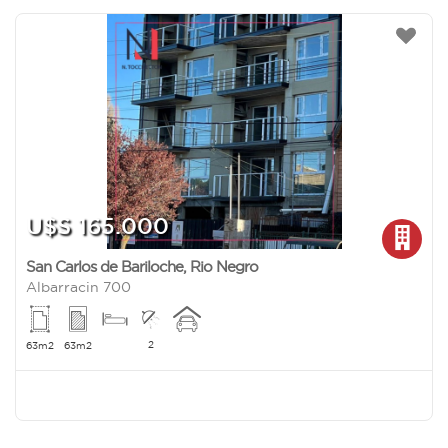
U$S 165.000
San Carlos de Bariloche
,
Rio Negro
Albarracin 700
2
63m2
63m2