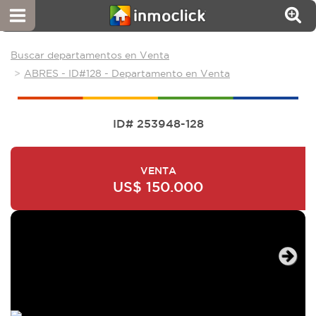
Buscar departamentos en Venta
ABRES - ID#128 - Departamento en Venta
ID# 253948-128
VENTA
US$ 150.000
Next