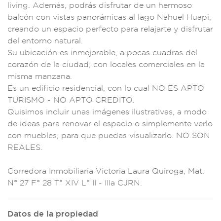
living
. Además, podrás
disfrutar de
un hermoso
balcón con
vistas panorámi
cas al lago Nahuel H
uapi,
creando un es
pacio perfecto pa
ra relajarte y d
isfrutar
del e
ntorno natur
al.
Su ubicaci
ón es inmejorable, a
pocas cuadr
as del
corazón de l
a ciudad, con loc
ales comercia
les en la
misma man
zana.
Es un ed
ificio res
idencial, con l
o cual NO ES APTO
TURISMO - NO AP
TO CREDITO.
Quisimos inc
luir unas i
mágenes ilu
strativas, a modo
de
ideas para renovar
el espacio
o simpleme
nte verlo
con muebl
es, para que puedas
visualizar
lo. NO SON
R
EALES.
Co
rredora Inmobilia
ria Victoria
Laura Quiroga
, Mat.
N° 27 F° 28
T° XIV L° II - IIIa
CJRN.
Datos de la propiedad