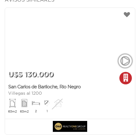
U$S 130.000
San Carlos de Bariloche
,
Rio Negro
Villegas al 1200
2
1
63m2
63m2