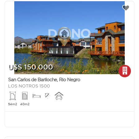
U$S 150.000
San Carlos de Bariloche
,
Rio Negro
LOS NOTROS 1500
54m2
40m2