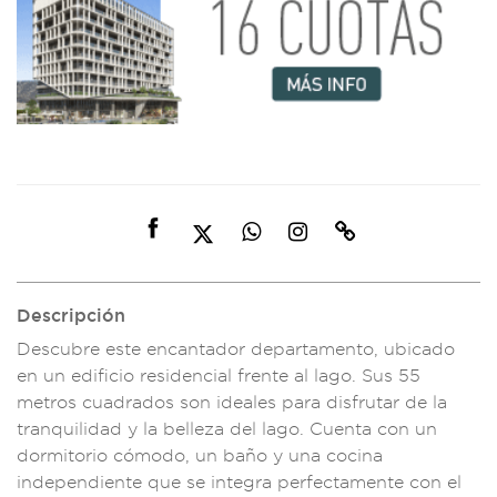
Descripción
Descubre este encant
ador departame
nto, ubicado
en u
n edificio r
esidencial frente
al lago. Sus
55
metros cuadr
ados son ide
ales para disf
rutar de la
tranquilida
d y la bellez
a del lago. C
uenta con un
dorm
itorio cómodo,
un baño y una co
cina
independien
te que se inte
gra perfectam
ente con el