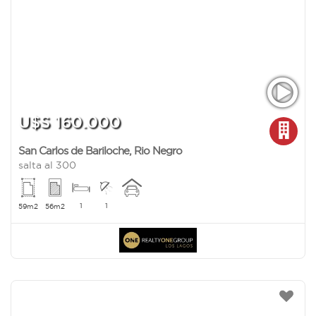
U$S 160.000
San Carlos de Bariloche
,
Rio Negro
salta al 300
1
1
59m2
56m2