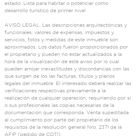
estado. Lista p
ara habitar o poten
ciar como
desa
rrollo turí
stico de prim
er nivel
AVISO
LEGAL: Las descrip
ciones arquitectón
icas y
funci
onales, valores de e
xpensas, imp
uestos y
s
ervicios, fotos y m
edidas de es
te inmueble son
ap
roximados. Lo
s datos fueron
proporcionad
os por
el
propietario y pue
den no estar actual
izados a la
hora de
la visualizació
n de este aviso
por lo cua
l
pueden arrojar
inexactitu
des y discordanc
ias con la
s
que surgen de los
las facturas, títul
os y planos
legal
es del inmuebl
e. El interesado de
berá realizar
las
verifi
caciones r
espectivas
previamen
te a la
real
ización de cualq
uier operaci
ón, requirien
do por sí
o su
s profesio
nales las copia
s necesarias
de la
documen
tación que
corresponda. Venta
supeditada
al c
umplimiento por par
te del propi
etario de lo
s
requisitos de l
a resolución genera
l Nro. 2371
de la
AFIP (pedid
o de COTI).