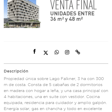
Descripción
Propiedad únic
a sobre Lag
o Falkner, 3 ha con
300
m de
costa. Consta de
5 cabañas de
2 dormitorios
e
n madera c
on hogar a leña,
y una casa pr
incipal con
4 ha
bitaciones, una en
suite con vestidor.
Cocina
equipada,
residencia para
cuidador y amp
lio galpón.
E
nergía solar, g
as en chancha
y todo en excel
ente