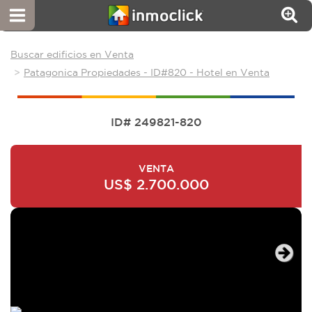
Buscar edificios en Venta
Patagonica Propiedades - ID#820 - Hotel en Venta
ID# 249821-820
VENTA
US$ 2.700.000
Next