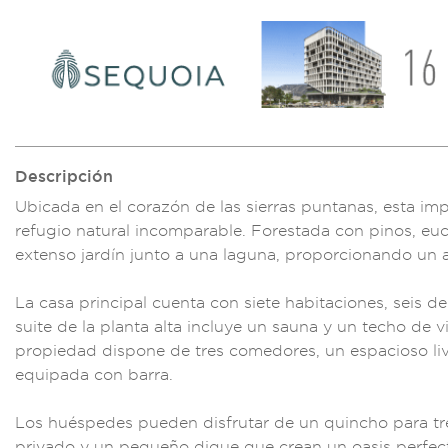
Descripción
Ubicada en el coraz
ón de las sier
ras puntanas, esta
imp
refugio
natural incompara
ble. Fores
tada con pinos, eu
exte
nso jardín junt
o a una lagun
a, proporc
ionando un 
La casa princi
pal cuenta c
on siete habitacione
s, seis de
su
ite de la p
lanta alta i
ncluye un sauna y u
n techo de v
propieda
d dispone de tres c
omedores,
un espacioso li
equipada
con barra.
Los huéspedes
pueden disf
rutar de un quincho
para tr
privado y un peq
ueño dique que
crean un oasi
s perfec