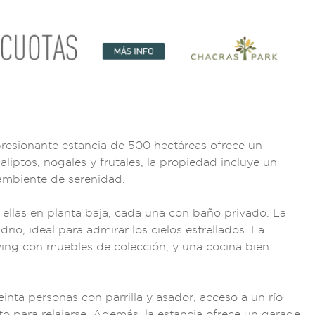
resionan
te estancia de 500 h
ectáreas ofrece
un
ca
liptos, nog
ales y fruta
les, la propi
edad inclu
ye un
ambiente
de serenidad.
ellas en pla
nta baja, cada una
con baño p
rivado. La
idrio
, ideal para admirar
los cielos e
strellados.
La
vin
g con muebles de col
ección, y una
cocina bie
n
ein
ta personas con p
arrilla y asador,
acceso a un rí
o
to p
ara relajarse. Ade
más, la estan
cia ofrece un
garage