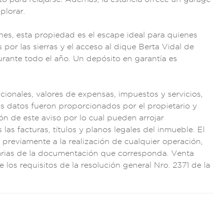
plorar.
nes, esta propiedad
es el escape ideal p
ara quienes
s por las sie
rras y el acc
eso al dique
Berta Vidal de
uran
te todo el añ
o. Un depósito en g
arantía es
ncion
ales, valore
s de expensas
, impuestos y ser
vicios,
os dat
os fueron proporcion
ados por el pr
opietario y
ón de este avis
o por lo cual p
ueden arrojar
 las f
acturas, títulos y
planos legal
es del inmueble.
El
 previamente a l
a realización de
cualquier ope
ración,
rias
de la documentac
ión que corresp
onda. Venta
e los requ
isitos de
la resolución
general Nro
. 2371 de la