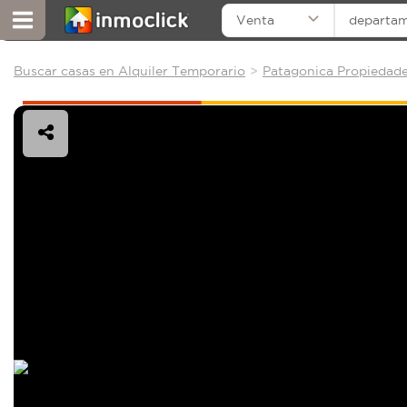
Venta
departa
Buscar casas en Alquiler Temporario
Patagonica Propiedade