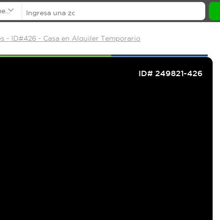
mentos
s - ID#426 - Casa en Alquiler Temporario
ID# 249821-426