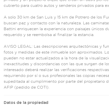
cubiert
o para cuat
ro autos y sende
ros privados para e
x
A
solo 30 km de San
Luis y 15 km
de Potrero de los Fu
buscan
paz y contac
to con la natu
raleza. Las caminata
Ba
ttini enriquecen l
a experien
cia con pais
ajes únicos d
requerido y se r
eembolsa al
finalizar la estan
cia.
AVISO
LEGAL: Las
descripciones arqui
tectónicas y fu
fotos y m
edidas de
este inmueble
son aproximado
s. L
pueden
no estar actuali
zados a la ho
ra de la visuali
zaci
inex
actitudes y
discordanc
ias con las qu
e surgen de
los
interesado de
berá realizar las v
erificacio
nes respecti
vas
req
uiriendo por sí
o sus profesiona
les las copias
necesa
su
peditada al cumplim
iento por
parte del propietar
io d
AFIP (pedido de C
OTI).
Datos de la propiedad