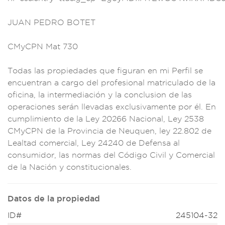
JUAN PED
RO BOTET
C
MyCPN Mat 730
Todas las pr
opiedades que figu
ran en mi Perfi
l se
encuentran
a cargo del pr
ofesional matriculad
o de la
ofici
na, la int
ermediación y l
a conclusion de l
as
operaciones será
n llevadas e
xclusivamente por
él. En
cumplim
iento de l
a Ley 20266 Na
cional, Ley 25
38
CMyCPN de la
Provincia
de Neuquen, ley 22.
802 de
Lealtad come
rcial, Ley
24240 de De
fensa al
con
sumidor, las normas
del Código Civil
y Comerci
al
de la Na
ción y constituciona
les.
Datos de la propiedad
ID#
245104-32