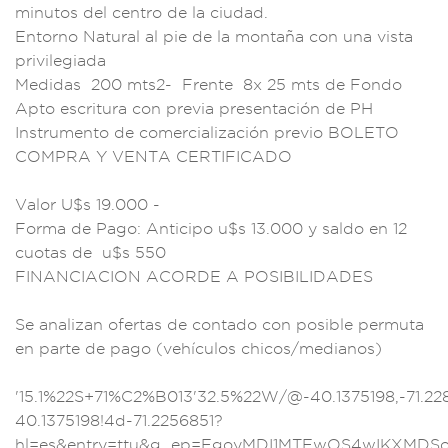
minutos del cent
ro de la ciu
dad.
Entorno Natural
al pie de la m
ontaña con una
vista
privi
legiada
Me
didas 200 mts2
- Frente 8x 25 m
ts de Fondo
Apto es
critura con previa
presentación de PH
Instrumento de co
mercializac
ión previo BOL
ETO
COMPRA Y
VENTA CERT
IFICADO
V
alor U$s 19.000 -
F
orma de Pago: Antic
ipo u$s 13.000 y s
aldo en 12
c
uotas de u$s 550
FINANCIACION ACO
RDE A POSIB
ILIDADES
Se an
alizan ofertas de
contado con posib
le permuta
en parte
de pago (vehíc
ulos chicos/mediano
s)
'15.1%22S
+71%C2%B013'32.5%22W
/@-40.1375198,-71.22
40.1375198!
4d-71.225685
1?
hl=es&entry=ttu&
g_ep=EgoyMDI1MTEwO
S4wIKXMDS