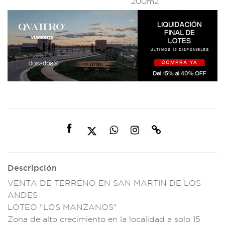
200m2
Descripción
VENTA DE TERRENO E
N SAN MART
IN DE LOS
ANDES
LO
TEO "LOS MA
NZANOS"
Zona d
e alto crec
imiento en la local
idad a solo
15