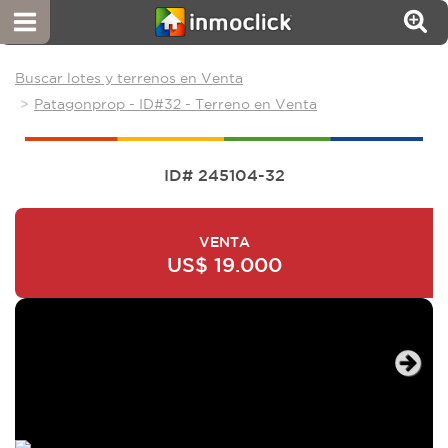
Buscar lotes y terrenos en Venta
Patagonprop - ID#32 - Terreno en Venta
ID# 245104-32
VENTA
US$ 19.000
Next