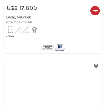
U$S 17.000
Lacar
,
Neuquen
mza 121 Lote 14B
379m2