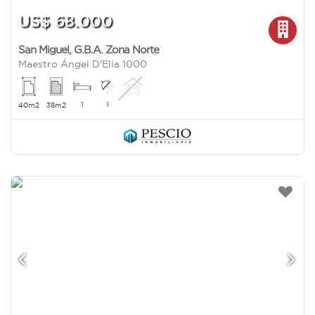
US$ 68.000
San Miguel
,
G.B.A. Zona Norte
Maestro Ángel D'Elía 1000
1
1
40m2
38m2