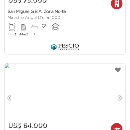
San Miguel
,
G.B.A. Zona Norte
Maestro Angel D'elia 1000
1
1
44m2
44m2
US$ 64.000