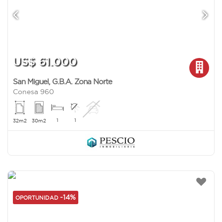
US$ 61.000
San Miguel
,
G.B.A. Zona Norte
Conesa 960
1
1
32m2
30m2
-14%
OPORTUNIDAD