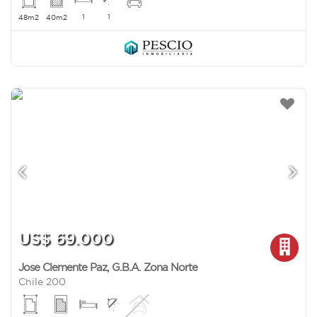
1
1
48m2
40m2
US$ 69.000
Jose Clemente Paz
,
G.B.A. Zona Norte
Chile 200