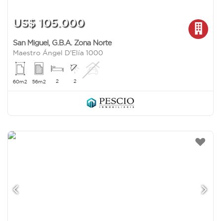
US$ 105.000
San Miguel
,
G.B.A. Zona Norte
Maestro Ángel D'Elía 1000
2
2
60m2
56m2