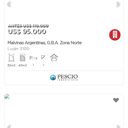
ANTES US$ 110.000
US$ 95.000
Malvinas Argentinas
,
G.B.A. Zona Norte
Luján 3100
1
1
52m2
40m2