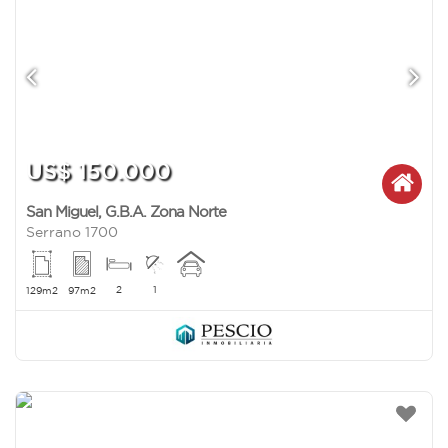
US$ 150.000
San Miguel
,
G.B.A. Zona Norte
Serrano 1700
2
1
129m2
97m2