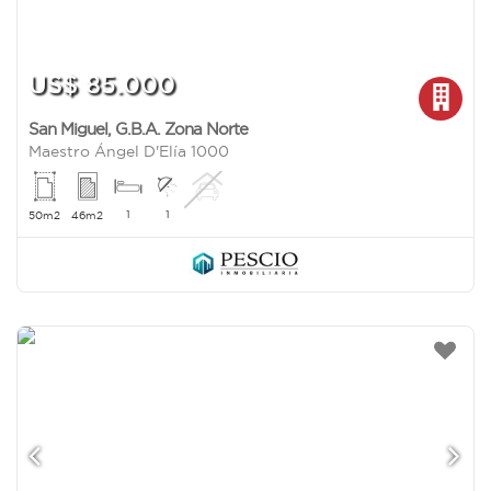
US$ 85.000
San Miguel
,
G.B.A. Zona Norte
Maestro Ángel D'Elía 1000
1
1
50m2
46m2