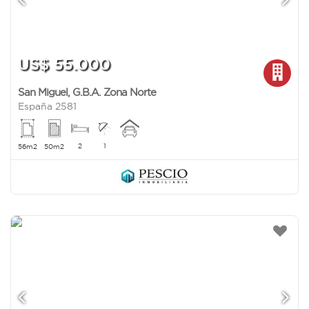
US$ 55.000
San Miguel
,
G.B.A. Zona Norte
España 2581
2
1
56m2
50m2