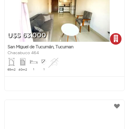
U$S 63.000
San Miguel de Tucumán
,
Tucuman
Chacabuco 464
1
1
65m2
40m2