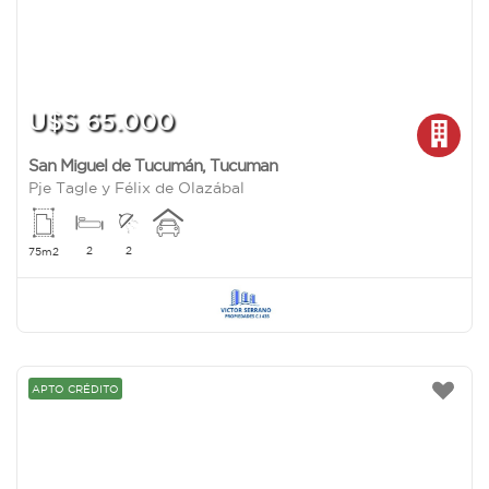
U$S 65.000
San Miguel de Tucumán
,
Tucuman
Pje Tagle y Félix de Olazábal
2
2
75m2
APTO CRÉDITO