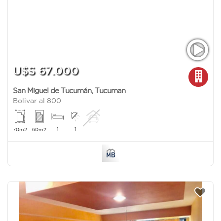
U$S 67.000
San Miguel de Tucumán
,
Tucuman
Bolivar al 800
1
1
70m2
60m2