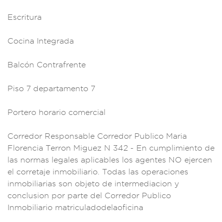
Es
critura
C
ocina Integra
da
Balcón Contraf
rente
Piso 7
departamento 7
P
ortero horario come
rcial
Co
rredor Respo
nsable Corred
or Publico Mar
ia
Florencia Ter
ron Miguez N 342 - E
n cumplimiento
de
las normas lega
les aplicabl
es los agentes NO
ejercen
el cor
retaje inmobilia
rio. Todas las ope
raciones
inmobi
liarias son o
bjeto de i
ntermediacion y
conclusion p
or parte del Corre
dor Publico
Inm
obiliario
matriculad
odelaoficina