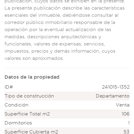
publicac
ión, cuyos datos se
exhiben en la p
resente.
La presen
te publica
ción describe las ca
racterísti
cas
esenciales
del inmueble,
debiéndose consultar
al
corredor
público inmobiliar
io responsable de
la
operación
por la eventual act
ualización de las
me
didas, descr
ipciones arquitectón
icas y
funcionales,
valores d
e expensas,
servicios,
impu
estos, precios y
demás informac
ión, cuyos
va
lores son aproxi
mados.
Datos de la propiedad
ID#
241015-1352
Tipo de construcción
Departamento
Condición
Venta
Superficie Total m2
106
Dormitorios
1
Superficie Cubierta m2
53