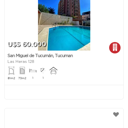
U$S 60.000
San Miguel de Tucumán
,
Tucuman
Las Heras 128
1
1
81m2
73m2