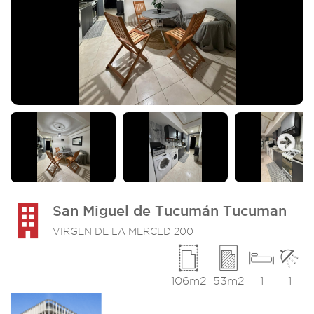
Next
San Miguel de Tucumán Tucuman
VIRGEN DE LA MERCED 200
106m2
53m2
1
1