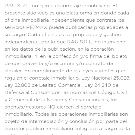
RAU S.R.L. no eje
rce el corretaje
inmobiliario. El
presente sitio web
es una plataform
a en donde cada
ofi
cina inmobili
aria independie
nte que contra
ta los
servi
cios RE/MAX pu
ede publicar las
propiedades a
su cargo. Cada ofi
cina es de prop
iedad y gest
ión
independiente,
por lo que RAU S
.R.L. no intervi
ene
en los dat
os de la publi
cación, en la
operación
inmobiliaria
, ni en la confec
ción y/o fi
rma del boleto
d
e compraventa y/o e
scritura y/o
contrato de
alquiler. E
n cumplimiento de la
s leyes vigentes q
ue
regulan
el corretaje inmobi
liario, Ley Nacional
25.028,
Ley 22.8
02 de Lealt
ad Comercia
l, Ley 24.240 de
D
efensa al Cons
umidor, las n
ormas del Código C
ivil
y Comercial
de la Nación y Co
nstitucionales,
los
agentes/ge
stores NO
ejercen el corre
taje
inmobiliario.
Todas las opera
ciones inmobiliar
ias son
objeto de
intermediación
y conclusión po
r parte del
cor
redor público inm
obiliario c
olegiado a cargo de
la