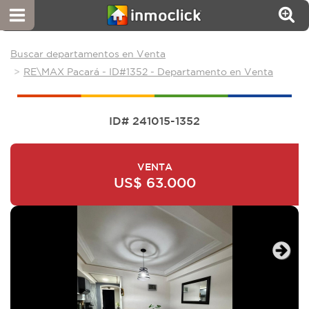
Buscar departamentos en Venta
RE\MAX Pacará - ID#1352 - Departamento en Venta
ID# 241015-1352
VENTA
US$ 63.000
Next