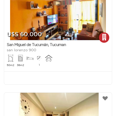
U$S 60.000
San Miguel de Tucumán
,
Tucuman
san lorenzo 900
1
50m2
36m2