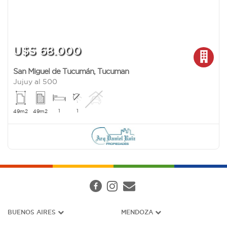
U$S 68.000
San Miguel de Tucumán
,
Tucuman
Jujuy al 500
1
1
49m2
49m2
BUENOS AIRES
MENDOZA