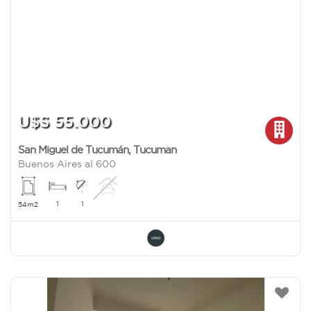
U$S 55.000
San Miguel de Tucumán
,
Tucuman
Buenos Aires al 600
1
1
54m2