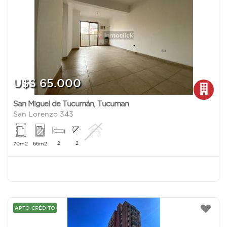
U$S 65.000
San Miguel de Tucumán
,
Tucuman
San Lorenzo 343
2
2
70m2
66m2
APTO CRÉDITO