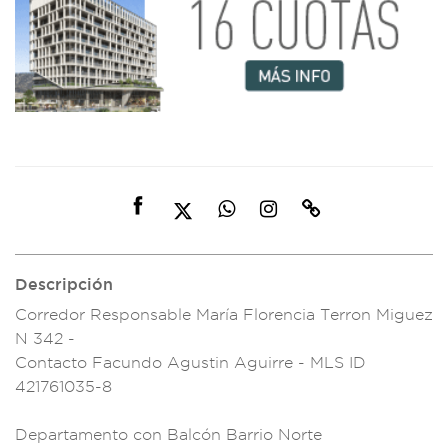
Descripción
Corredor Responsa
ble María Florencia
Terron Mi
guez
N 342 -
Conta
cto Facundo Agust
in Aguirre - ML
S ID
421761035-
8
Departa
mento con Balcón
Barrio Norte