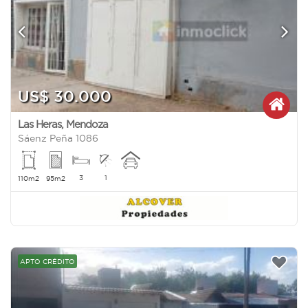
US$ 30.000
Las Heras
,
Mendoza
Sáenz Peña 1086
3
1
110m2
95m2
APTO CRÉDITO