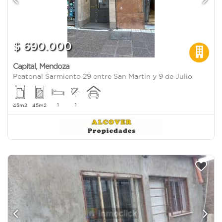
$ 690.000
Capital
,
Mendoza
Peatonal Sarmiento 29 entre San Martin y 9 de Julio
1
1
45m2
45m2