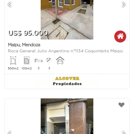
US$ 95.000
Maipu
,
Mendoza
Roca General Julio Argentino n°1134 Coquimbito Maipú
2
2
500m2
100m2