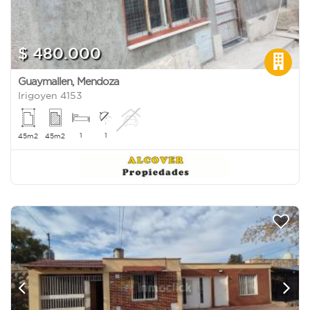
$ 480.000
Guaymallen
,
Mendoza
Irigoyen 4153
1
1
45m2
45m2