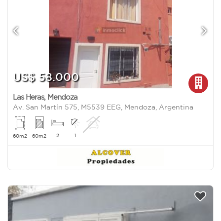
US$ 58.000
Las Heras
,
Mendoza
Av. San Martín 575, M5539 EEG, Mendoza, Argentina
2
1
60m2
60m2