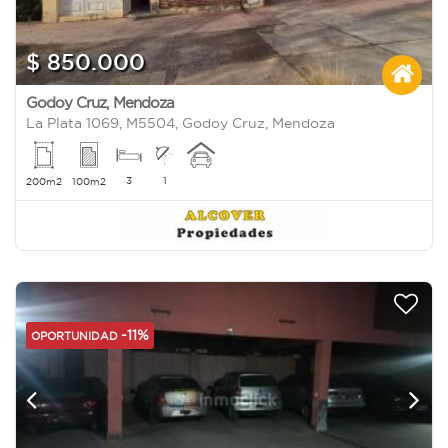
$ 850.000
Godoy Cruz
,
Mendoza
La Plata 1069, M5504, Godoy Cruz, Mendoza
3
1
200m2
100m2
-11%
OPORTUNIDAD