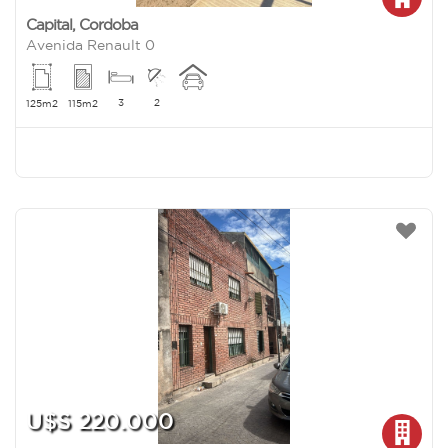
Capital
,
Cordoba
Avenida Renault 0
3
2
125m2
115m2
U$S 220.000