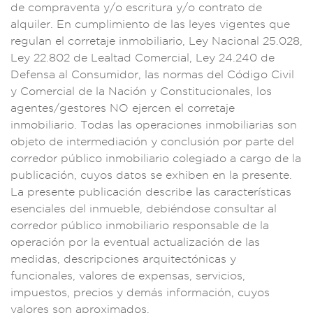
de
compraventa y/o esc
ritura y/o contrato
de
alquiler. En
cumplimiento de las
leyes vigentes
que
regulan el cor
retaje inmo
biliario, L
ey Naciona
l 25.028,
Ley 22
.802 de Lealtad
Comercial, Ley 24.24
0 de
Defensa al Co
nsumidor, las norm
as del Código Ci
vil
y Comercial de
la Nación y Con
stitucionales,
los
agentes
/gestores NO ejerc
en el corretaje
i
nmobiliario. Tod
as las operaciones
inmobiliarias son
objeto de in
termediaci
ón y conclu
sión por par
te del
corredor pú
blico inmobiliario
colegiado
a cargo de la
p
ublicación, c
uyos datos se ex
hiben en la present
e.
La present
e publicación de
scribe las ca
racterísticas
esen
ciales del inmue
ble, debiénd
ose consul
tar al
corred
or público
inmobiliario
responsable
de la
operación por
la eventual actu
alización de las
me
didas, des
cripciones
arquitectónicas y
funcionales, valor
es de expensa
s, servici
os,
impuestos, prec
ios y demás
información, cu
yos
valores s
on aproximados.