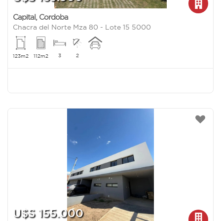
Capital
,
Cordoba
Chacra del Norte Mza 80 - Lote 15 5000
3
2
123m2
112m2
U$S 155.000