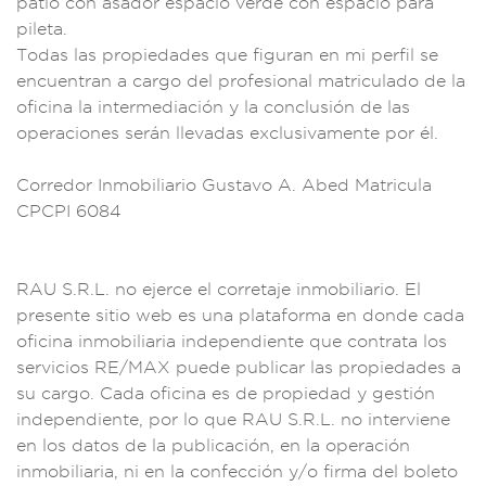
patio
con asador esp
acio verde con
espacio para
pil
eta.
Todas las
propiedades que
figuran en mi perf
il se
encuentran
a cargo del
profesional
matriculado de
la
oficin
a la intermediació
n y la conclu
sión de las
ope
raciones ser
án llevadas
exclusivamente por
él.
Corredor Inm
obiliario Gust
avo A. Abe
d Matricula
C
PCPI 6084
RAU S.R.L. no eje
rce el corretaje inm
obiliario. El
presente sitio web
es una platafo
rma en donde
cada
ofici
na inmobiliaria in
dependiente que
contrata los
s
ervicios RE/MAX pu
ede publicar las
propiedades a
su
cargo. Cada
oficina es de prop
iedad y gestión
inde
pendiente, por lo q
ue RAU S.R.L. no
interviene
en lo
s datos de la publi
cación, en la ope
ración
inmobiliaria
, ni en la con
fección y/o
firma del boleto