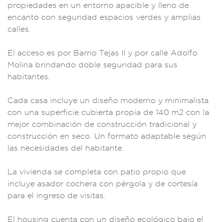
propiedades en un
entorno apacib
le y lleno
de
encanto con se
guridad espa
cios verdes y ampli
as
calles.
El ac
ceso es por Ba
rrio Tejas II y por
calle Adolf
o
Molina brindan
do doble segurid
ad para su
s
habitantes.
Ca
da casa incluye un d
iseño mode
rno y minimal
ista
con una s
uperficie cubi
erta propia de
140 m2 con la
mejor
combinaci
ón de construcción t
radicional y
c
onstrucción en
seco. Un format
o adaptable según
l
as necesidades del
habitante.
La vivien
da se compl
eta con patio propi
o que
incluye as
ador cochera con pér
gola y de
cortesía
par
a el ingreso de vi
sitas.
El h
ousing cuenta con
un diseño ec
ológico bajo el