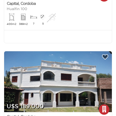
Capital
,
Cordoba
Hualfin 100
7
5
400m2
389m2
U$S 189.000