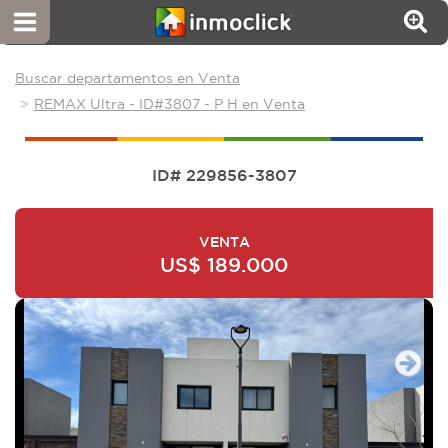
Buscar departamentos en Venta
REMAX Ultra - ID#3807 - P H en Venta
ID# 229856-3807
VENTA
US$ 189.000
Next