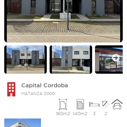
Next
Capital Cordoba
MATANZA 3000
160m2
140m2
3
2