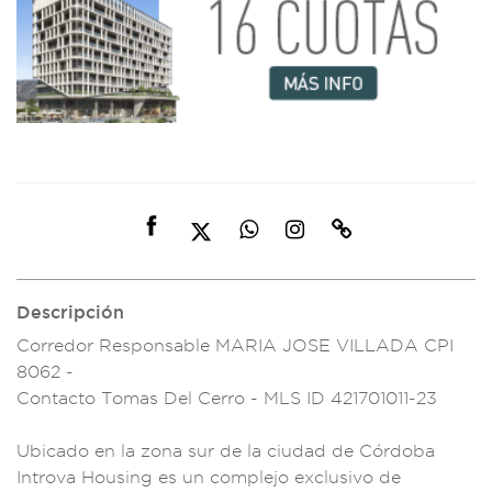
Descripción
Corredor Respons
able MARIA JOS
E VILLADA CPI
8062 -
Contacto Toma
s Del Cerro -
MLS ID 421701011-23
Ubicado en la zo
na sur de la ci
udad de Córdoba
Introva Hou
sing es un com
plejo exclusivo d
e