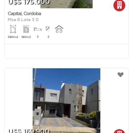
U$S 175.000
Capital
,
Cordoba
Mza 8 Lote 3 0
3
2
390m2
180m2
U$S 169.900