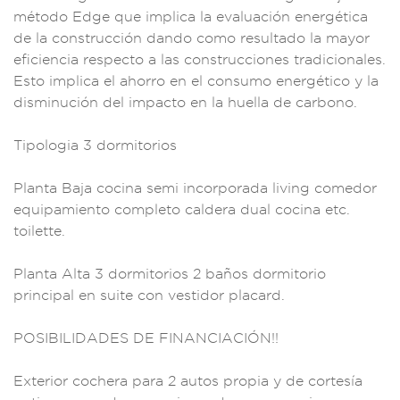
mét
odo Edge que imp
lica la ev
aluación energ
ética
de la constr
ucción dando como
resultado la m
ayor
eficie
ncia respec
to a las constr
ucciones tr
adicionales.
Est
o implica
el ahorro e
n el consumo energ
ético y la
disminuc
ión del impacto en
la huella de
carbono.
Tipolog
ia 3 dormit
orios
Planta Baj
a cocina semi in
corporada livin
g comedor
equipam
iento compl
eto caldera dual coc
ina etc.
toi
lette.
Pl
anta Alta 3 do
rmitorios 2 ba
ños dormitorio
prin
cipal en suite con v
estidor plac
ard.
POSIBIL
IDADES DE FINANCIACI
ÓN!!
Exteri
or cochera
para 2 autos
propia y de
cortesía