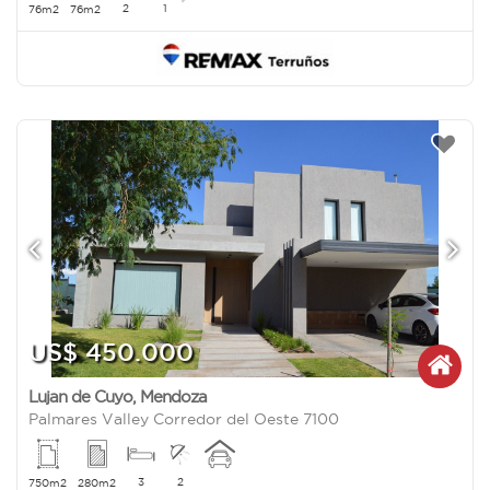
2
1
76m2
76m2
US$ 450.000
Lujan de Cuyo
,
Mendoza
Palmares Valley Corredor del Oeste 7100
3
2
750m2
280m2