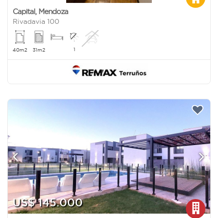
Capital
,
Mendoza
Rivadavia 100
1
40m2
31m2
US$ 145.000