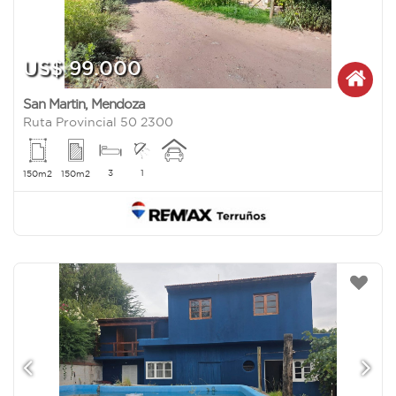
US$ 99.000
San Martin
,
Mendoza
Ruta Provincial 50 2300
3
1
150m2
150m2