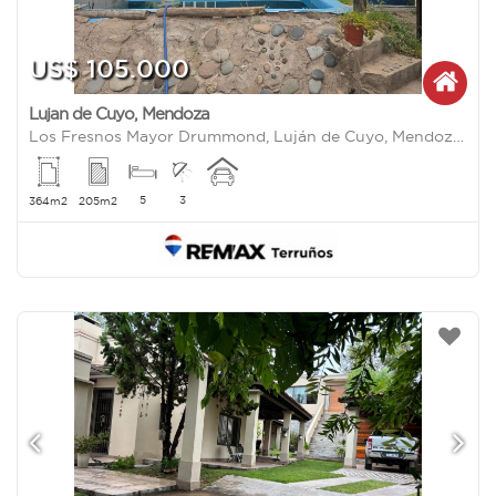
US$ 105.000
Lujan de Cuyo
,
Mendoza
Los Fresnos Mayor Drummond, Luján de Cuyo, Mendoza 3400
5
3
364m2
205m2