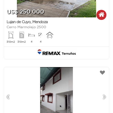
US$ 250.000
Lujan de Cuyo
,
Mendoza
Cerro Marmolejo 2500
4
4
310m2
310m2