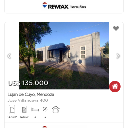
US$ 135.000
Lujan de Cuyo
,
Mendoza
Jose Villanueva 400
3
2
143m2
141m2