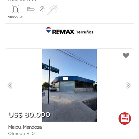
59860m2
US$ 80.000
Maipu
,
Mendoza
Olmedo R. 0