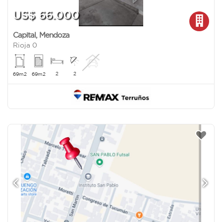
US$ 66.000
Capital
,
Mendoza
Rioja 0
2
2
69m2
69m2