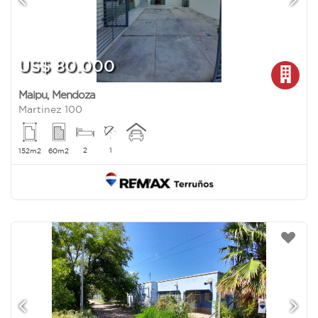
US$ 80.000
Maipu
,
Mendoza
Martinez 100
2
1
152m2
60m2