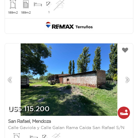
1
189m2
189m2
US$ 115.200
San Rafael
,
Mendoza
Calle Gaviola y Calle Galan Rama Caída San Rafael S/N