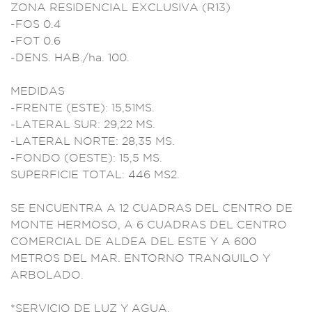
ZONA RESI
DENCIAL EXCL
USIVA (R13)
-FO
S 0.4
-FOT 0.6
-DE
NS. HAB./ha.
100.
MEDI
DAS
-FRENTE (ESTE):
15,51MS.
-LATE
RAL SUR: 29,22 M
S.
-LATERAL N
ORTE: 28,35
MS.
-FONDO (OESTE)
: 15,5 MS.
SUPERFICIE TO
TAL: 446 MS2.
SE
ENCUENTRA A 12
CUADRAS DEL CEN
TRO DE
MONTE HER
MOSO, A 6 CUADRA
S DEL CENT
RO
COMERCIAL DE ALD
EA DEL ESTE Y A 600
METROS DEL
MAR. ENTORNO T
RANQUILO Y
ARBOLAD
O.
*SERVICIO DE
LUZ Y AGUA.