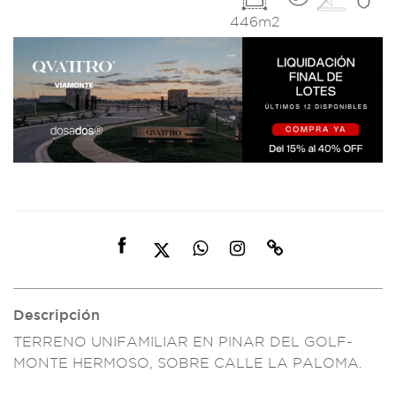
446m2
Descripción
TERRENO UNIFAMIL
IAR EN PINAR DEL GOL
F-
MONTE HERMOSO, SOB
RE CALLE LA
PALOMA.