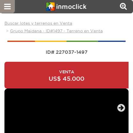
Buscar lotes y terrenos en Venta
Grupo Maidana - ID#1497 - Terreno en Venta
ID# 227037-1497
VENTA
US$ 45.000
Next