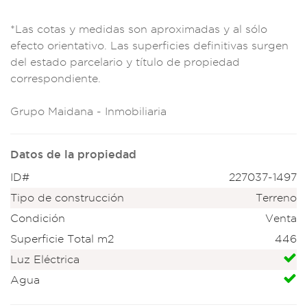
*Las
cotas y medidas s
on aproximadas y
al sólo
efecto
orientativo. Las s
uperficies defin
itivas surgen
del es
tado parcelari
o y título d
e propiedad
correspondien
te.
Grupo
Maidana - I
nmobiliaria
Datos de la propiedad
ID#
227037-1497
Tipo de construcción
Terreno
Condición
Venta
Superficie Total m2
446
Luz Eléctrica
Agua