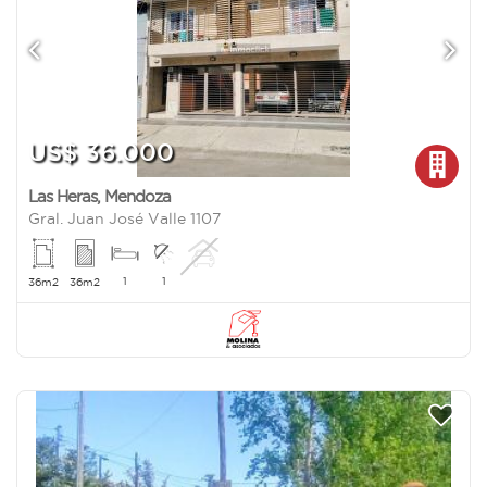
US$ 36.000
Las Heras
,
Mendoza
Gral. Juan José Valle 1107
1
1
36m2
36m2