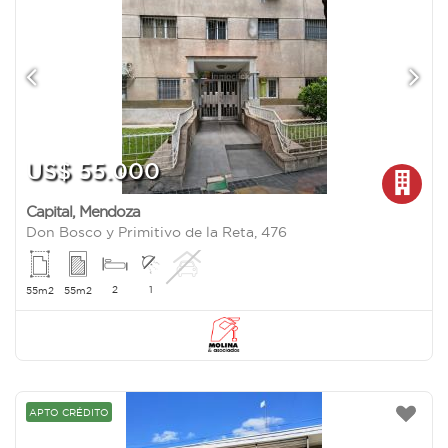
US$ 55.000
Capital
,
Mendoza
Don Bosco y Primitivo de la Reta, 476
2
1
55m2
55m2
APTO CRÉDITO