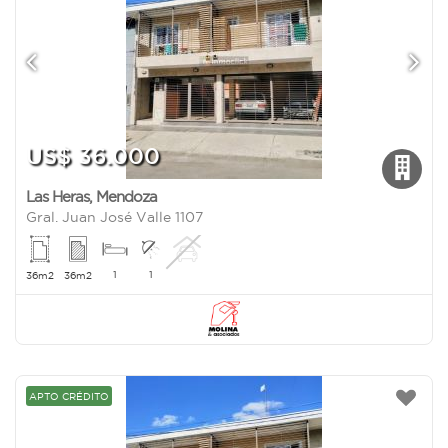
US$ 36.000
Las Heras
,
Mendoza
Gral. Juan José Valle 1107
1
1
36m2
36m2
APTO CRÉDITO