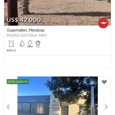
US$ 42.000
Guaymallen
,
Mendoza
PEDRO GOYENA 3801
800m2
APTO CRÉDITO