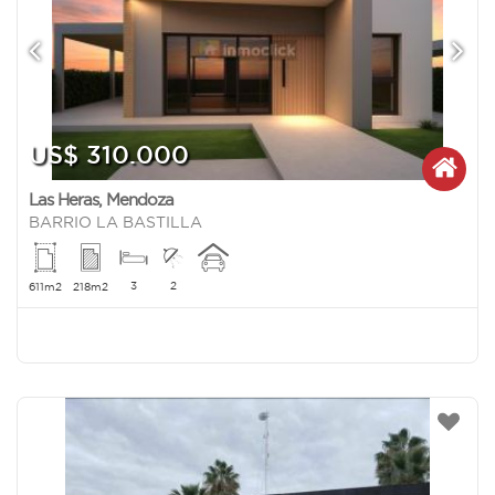
US$ 310.000
Las Heras
,
Mendoza
BARRIO LA BASTILLA
3
2
611m2
218m2