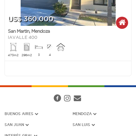
US$ 360.000
San Martin
,
Mendoza
lAVALLE 400
3
4
473m2
296m2
BUENOS AIRES
MENDOZA
SAN JUAN
SAN LUIS
INTERÉS G
RAL