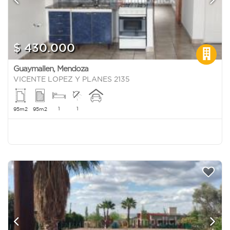
$ 430.000
Guaymallen
,
Mendoza
VICENTE LOPEZ Y PLANES 2135
1
1
95m2
95m2