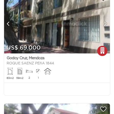
US$ 69.000
Godoy Cruz
,
Mendoza
ROQUE SAENZ PEñA 1844
2
1
63m2
59m2