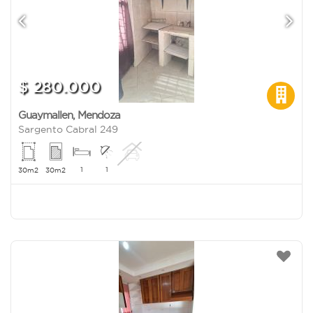
$ 280.000
Guaymallen
,
Mendoza
Sargento Cabral 249
1
1
30m2
30m2