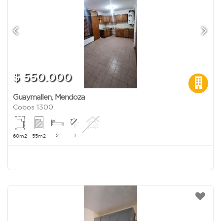
$ 550.000
Guaymallen
,
Mendoza
Cobos 1300
2
1
60m2
55m2