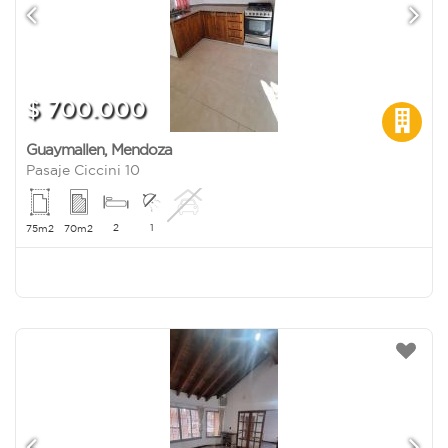
$ 700.000
Guaymallen
,
Mendoza
Pasaje Ciccini 10
2
1
75m2
70m2