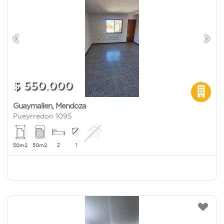
$ 550.000
Guaymallen
,
Mendoza
Pueyrredon 1095
2
1
50m2
50m2