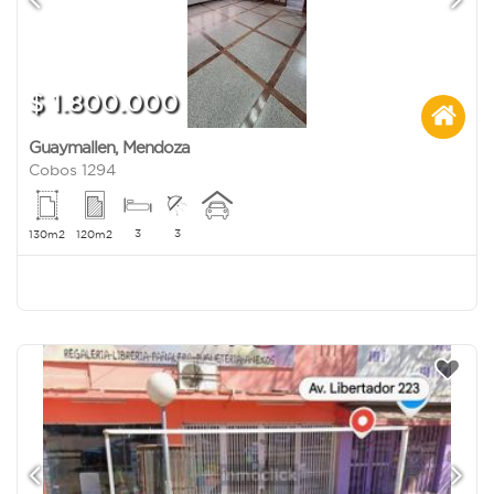
$ 1.800.000
Guaymallen
,
Mendoza
Cobos 1294
3
3
130m2
120m2