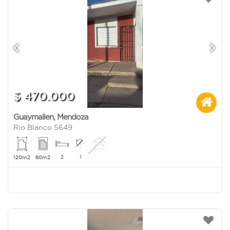
$ 470.000
Guaymallen
,
Mendoza
Rio Blanco 5649
2
1
120m2
60m2