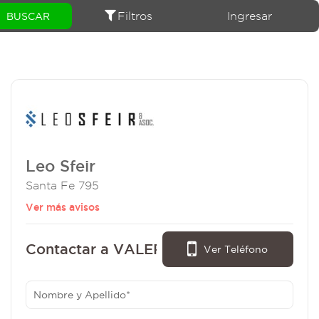
Filtros
Ingresar
Leo Sfeir
Santa Fe 795
Ver más avisos
Contactar a VALERIA BARROSO :
Ver Teléfono
299 - 5885059