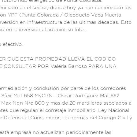
 fu
turo hub energé
tico de Punta Colora
da.
enciad
o en el sect
or, donde hoy y
a han comenzado lo
s
con Y
PF (Punta Colorad
a / Oleoducto Va
ca Muerta
nversión en i
nfraestructura d
e las últimas década
s. Esto
a
d en la inversión a
l adquirir su lote
.-
do
efectivo.
ER QUE ESTA PROPI
EDAD LLEVA EL
CODIGO
E CONSULTA
R POR Valeria
Barroso PARA U
NA
ermediació
n y conclusi
ón por parte de
los corredores
o
Sfeir Mat
658 MyCPN - Oscar
Rodríguez Mat 6
62
i M
ax Nqn Nro 800 y ma
s de 20 martille
ros asociado
s a
ntes
que regulan el co
rretaje inm
obiliario,
Ley Nacional
e
Defensa al
Consumidor,
las normas de
l Código C
ivil y
est
a empresa no a
ctualizan peri
odicamente la
s