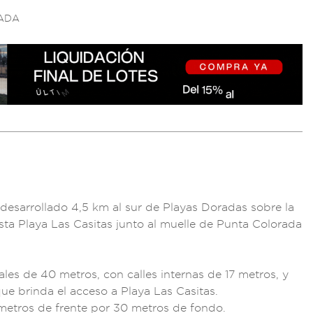
RADA
desarrol
lado 4,5 km al
sur de Playas
Doradas sobre la
asta
Playa Las C
asitas junto a
l muelle d
e Punta Colorada
rales de 40 metro
s, con calles inte
rnas de 17 me
tros, y
ue brin
da el acceso a Playa
Las Casitas.
metros de
frente por 3
0 metros d
e fondo.