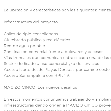
La ubica
ción y caracte
rísticas son la
s siguientes: Manz
a
Infra
estructura del
proyecto
Calles de
ripio cons
olidadas.
Alumbrad
o público y red
eléctrica.
Red d
e agua potable.
Zonificación c
omercial fren
te a bulevares
y accesos.
V
ías troncales que c
omunican entre sí
cada una de
las
Sec
tor dedica
do a uso comerci
al y/o de servic
ios.
Acceso Norte de
sde Playas Dor
adas por camino c
oster
Acceso S
ur empalme
con RPN° 9.
MA
CIZO CINCO.
Los nuevos
desafíos
En
estos momentos cont
inuamos trabajan
do y amplian
infraes
tructuras dando or
igen a MACIZO CINC
O proye