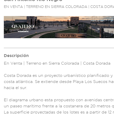
EN VENTA | TERRENO EN SIERRA COLORADA | COSTA DO
Descripción
En Venta | T
erreno en Sierr
a Colorada |
Costa Dorad
a
Costa Dorada e
s un proyecto urban
ístico planificado
y 
co
sta atlántica.
Se extiend
e desde Pla
ya Los Suecos h
hacia el sur
.
El diagrama urb
ano esta prop
uesto con av
enidas cent
un pas
eo marítimo fr
ente a la co
stanera de
20 metros q
La superficie proy
ectadas de los
lotes es a partir de
12 