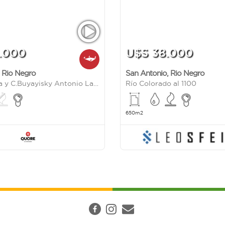
.000
U$S 38.000
,
Rio Negro
San Antonio
,
Rio Negro
Ramos Mexia y C.Buyayisky Antonio Las Grutas
Río Colorado al 1100
650m2