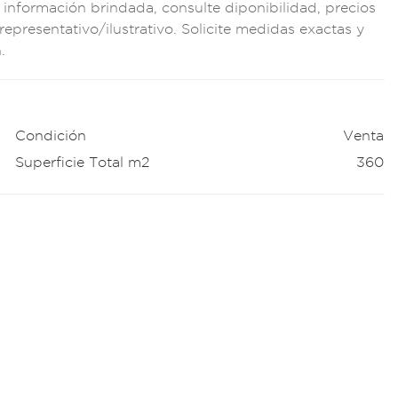
 in
formación b
rindada, consu
lte diponibilidad,
precios
 repres
entativo/ilustrati
vo. Solicite medi
das exactas y
.
Condición
Venta
Superficie Total m2
360