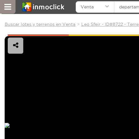
Venta
departa
Buscar lotes y terrenos en Venta
Leo Sfeir - ID#8722 - Terr