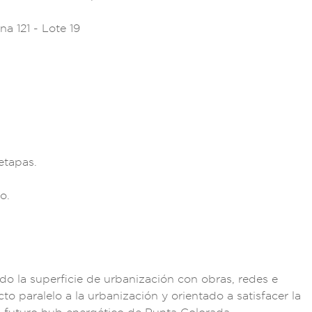
na 121 -
Lote 19
 etapas.
o.
do la su
perficie de urbaniz
ación con
obras, red
es e
cto
paralelo a la urban
ización y
orientado a sat
isfacer la