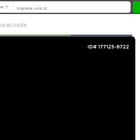
mentos
eno en Venta
ID# 177125-8722