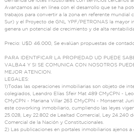
demanda
de lotes industr
iales con servicios
cercanos al
Avanzamos as
í en línea c
on el desa
rrollo que s
e ha pot
trabajos pa
ra convert
ir a la zona en ref
erente mundial 
S
ur) y el Proye
cto de GNL YPF/PE
TRONAS la mayor
i
genera
un potencial de cre
cimiento y de alta
rentabilid
Precio: U$D
46.000, Se eva
lúan propu
estas de conta
PARA IDENTIFICA
R LA PROPIEDAD
UD PUEDE SAB
VALB
A4 Y SI SE COMUNI
CA CON NOSOT
ROS PUED
MEJOR ATE
NCION.
LEGA
LES:
1)Todas
las operacio
nes inmobili
arias son objeto de
int
col
egiados, Lea
ndro Elías
Sfeir Mat 48
9 CMyCPN - Le
CMyCPN -
Mariana Villar 2
63 CMyCPN - Monse
rrat Jur
este cowo
rking inmobiliario,
cumpliendo
las leyes vige
25
.028, Ley 22.802 de
Lealtad Come
rcial, Ley
24.240 d
Comercial de
la Nación y Consti
tucionales.
2) La
s publicacione
s en portal
es inmobilia
rios ajenos a 