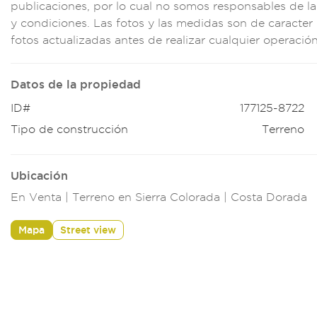
publicaciones, p
or lo cual
no somos respo
nsables de la
y condicion
es. Las fot
os y las medidas so
n de caracter
fo
tos actualizadas
antes de r
ealizar cualquier
operación
Datos de la propiedad
ID#
177125-8722
Tipo de construcción
Terreno
Ubicación
En Venta | Terreno en Sierra Colorada | Costa Dorada
Mapa
Street view