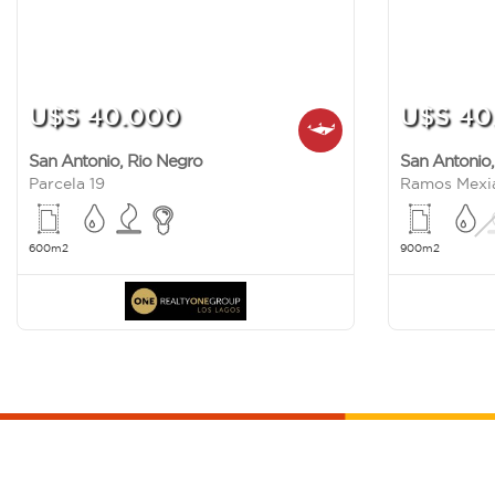
U$S 40.000
U$S 40
San Antonio
,
Rio Negro
San Antonio
Parcela 19
600m2
900m2