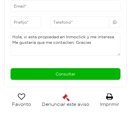
- https://wa.me/5492995885059
Favorito
Imprimir
Denunciar este aviso