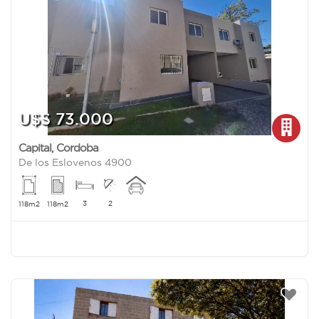
U$S 73.000
Capital
,
Cordoba
De los Eslovenos 4900
3
2
118m2
118m2