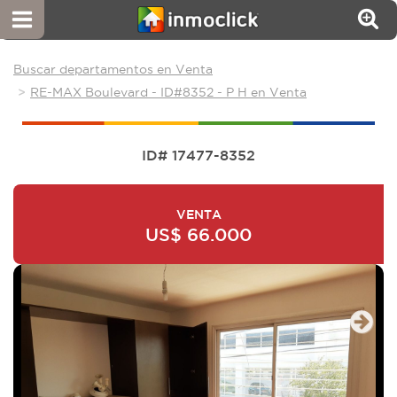
Buscar departamentos en Venta
RE-MAX Boulevard - ID#8352 - P H en Venta
ID# 17477-8352
VENTA
US$ 66.000
Next