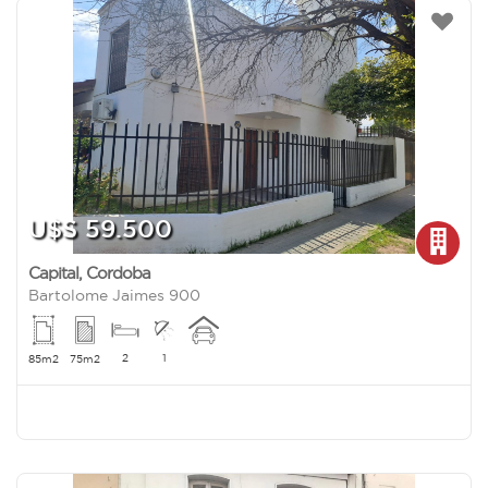
U$S 59.500
Capital
,
Cordoba
Bartolome Jaimes 900
2
1
85m2
75m2