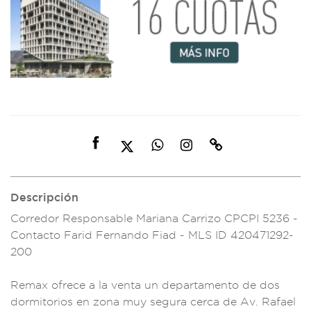
Descripción
Corredor Respon
sable Mariana
Carrizo CPCPI 523
6 -
Contacto
Farid Fernand
o Fiad - M
LS ID 420471292-
200
Remax ofrec
e a la venta un de
partamento d
e dos
dormit
orios en zona m
uy segura
cerca de Av. Ra
fael