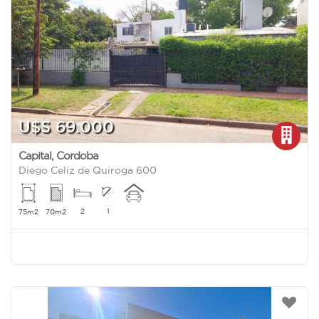
U$S 69.000
Capital
,
Cordoba
Diego Celiz de Quiroga 600
2
1
75m2
70m2