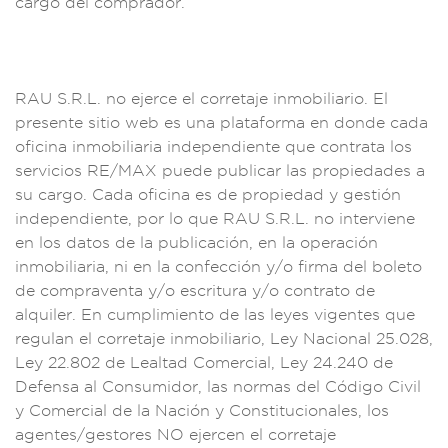
carg
o del compra
dor.
RAU S.
R.L. no ejerce
el corretaje inmobil
iario. El
pre
sente sitio
web es una platafor
ma en donde c
ada
oficina in
mobiliaria indepe
ndiente que contrat
a los
servici
os RE/MAX puede publ
icar las propiedades
a
su cargo. Cada of
icina es de
propiedad y
gestión
inde
pendiente,
por lo que RAU
S.R.L. no
interviene
en
los datos de
la publicación,
en la operac
ión
inmobilia
ria, ni en la
confección y
/o firma d
el boleto
de compr
aventa y/o escritur
a y/o contrato de
a
lquiler. En cumpl
imiento de las leye
s vigentes
que
regulan
el corretaje inmob
iliario, Ley Naciona
l 25.028,
Ley
22.802 de Lealtad Co
mercial, L
ey 24.240 de
D
efensa al Consumi
dor, las normas d
el Código Civ
il
y Comercial de la
Nación y Constit
ucionales, los
ag
entes/gestores NO ej
ercen el corretaj
e