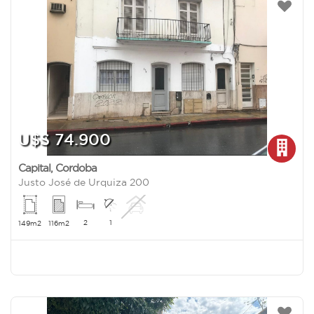
U$S 74.900
Capital
,
Cordoba
Justo José de Urquiza 200
2
1
149m2
116m2