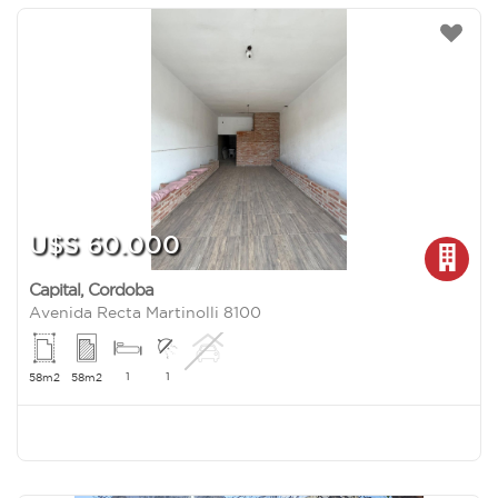
U$S 60.000
Capital
,
Cordoba
Avenida Recta Martinolli 8100
1
1
58m2
58m2