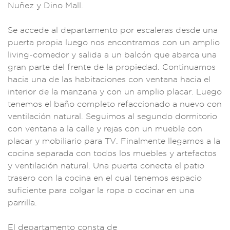
Nuñez
y Dino Mall.
Se acced
e al departam
ento por escaleras
desde una
p
uerta propi
a luego nos encont
ramos con un amplio
living-com
edor y salida a un b
alcón que abarca un
a
gran parte del
frente de la prop
iedad. Continuamo
s
hacia una de l
as habitacio
nes con ventana
hacia el
inter
ior de la man
zana y con un amplio
placar. Luego
ten
emos el baño com
pleto refacci
onado a nuev
o con
ventilación
natural. Segu
imos al segundo
dormitorio
con ventana
a la calle y re
jas con un mueb
le con
placar
y mobiliario pa
ra TV. Finalment
e llegamos a la
co
cina separada
con todos los m
uebles y a
rtefactos
y ventila
ción natural.
Una puerta cone
cta el patio
t
rasero con la cocina
en el cual
tenemos es
pacio
suficiente p
ara colgar la ropa
o cocinar en una
parrilla.
El de
partamento consta d
e