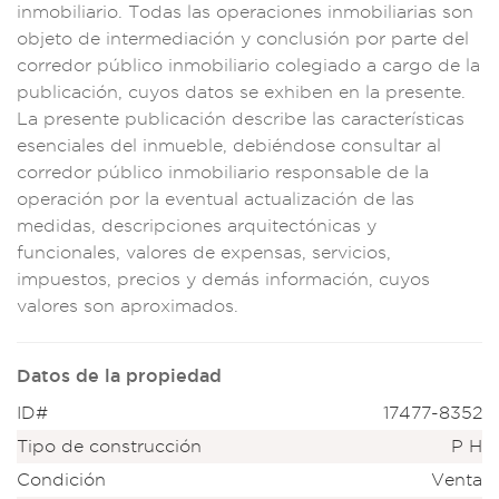
inmobilia
rio. Todas
las operaci
ones inmobiliar
ias son
objeto de in
termediación y conc
lusión por parte d
el
corredor
público in
mobiliario co
legiado a carg
o de la
public
ación, cuyos datos
se exhiben en
la presente.
La
presente
publicació
n describe las
caracterí
sticas
esen
ciales del i
nmueble, debiéndos
e consultar al
corre
dor público in
mobiliario res
ponsable de la
operación
por la eventual
actualizaci
ón de las
medi
das, descripc
iones arquitectónica
s y
funcionale
s, valores de expe
nsas, servicios,
im
puestos, precios y
demás información
, cuyos
valores
son aprox
imados.
Datos de la propiedad
ID#
17477-8352
Tipo de construcción
P H
Condición
Venta