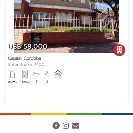
U$S 58.000
Capital
,
Cordoba
Sofia Bozan 2400
3
2
152m2
152m2