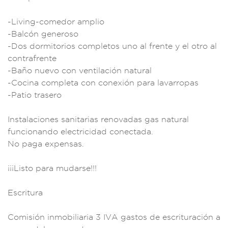
-Living-com
edor amplio
-
Balcón gene
roso
-Dos dormitorio
s completos uno a
l frente y e
l otro al
con
trafrente
-Baño
nuevo con ventilació
n natural
-Coci
na completa con cone
xión para lavar
ropas
-Patio traser
o
Instalaciones
sanitarias renovad
as gas natural
fu
ncionando electric
idad conectada.
No paga expens
as.
¡¡¡Li
sto para mudarse
!!!
Escrit
ura
Comisió
n inmobiliaria 3
IVA gastos de escri
turación a