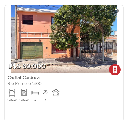
U$S 69.000
Capital
,
Cordoba
Río Primero 1300
3
3
178m2
178m2