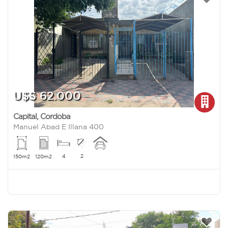
U$S 62.000
Capital
,
Cordoba
Manuel Abad E Illana 400
4
2
150m2
120m2