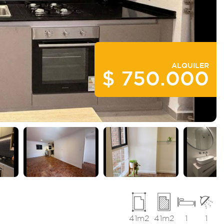
ALQUILER
$ 750.000
41m2
41m2
1
1