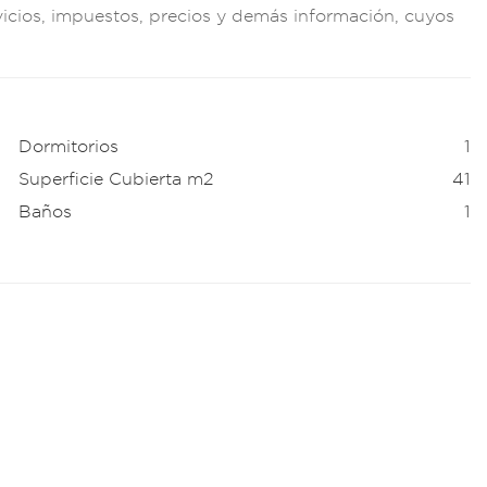
vicios
, impuestos, pr
ecios y demás
información,
cuyos
Dormitorios
1
Superficie Cubierta m2
41
Baños
1