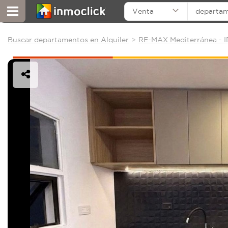
Venta
departa
Buscar departamentos en Alquiler
RE-MAX Mediterránea - I