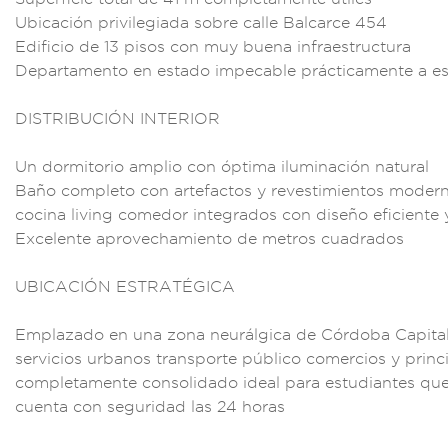
Ubicac
ión privilegi
ada sobre calle Ba
lcarce 454
Edifici
o de 13 pisos c
on muy buena infra
estructura
Depa
rtamento en esta
do impecable práct
icamente a es
DISTRIBUCIÓN INT
ERIOR
Un dorm
itorio amplio
con óptima i
luminación n
atural
Baño co
mpleto con artefa
ctos y rev
estimientos m
oder
coc
ina living comedo
r integrados con dis
eño eficient
e 
Exce
lente aprovechamie
nto de metros
cuadrados
UBIC
ACIÓN ESTRATÉGICA
Emplazado en u
na zona neurálgi
ca de Córdoba Cap
it
serv
icios urbanos
transporte públic
o comercios y p
rinc
compl
etamente con
solidado ideal para
estudiantes qu
cue
nta con seguri
dad las 24 horas