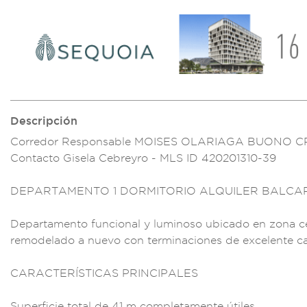
Descripción
Corredor Respo
nsable MOISES OLARI
AGA BUONO C
Contac
to Gisela Cebr
eyro - MLS ID 4202
01310-39
DEPART
AMENTO 1 DOR
MITORIO ALQ
UILER BALCA
Departa
mento funci
onal y lum
inoso ubicado e
n zona c
rem
odelado a nuevo
con terminaci
ones de excelent
e c
CARACTERÍSTICAS PR
INCIPALES
Super
ficie total d
e 41 m completament
e útiles