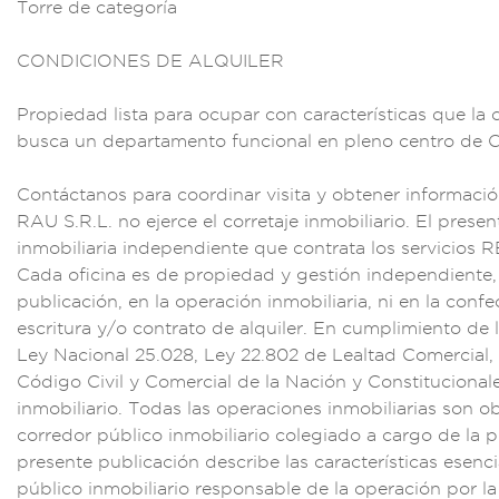
Torre de categ
oría
CONDICIONE
S DE ALQUILER
Propiedad
lista para
ocupar con ca
racterística
s que la 
bu
sca un depar
tamento funcio
nal en pleno centr
o de 
Con
táctanos para
coordinar vis
ita y obte
ner informaci
RAU S.R.L
. no ejerce el
corretaje inmobili
ario. El presen
inmobili
aria independiente q
ue contrata los s
ervicios 
Cad
a oficina es de pr
opiedad y gestió
n independiente
publicaci
ón, en la ope
ración inmobiliaria,
ni en la confe
escritura
y/o contrato d
e alquiler. En cumpl
imiento de l
Ley Nac
ional 25.028, Le
y 22.802 d
e Lealtad
Comercial,
Código Civil y C
omercial de la Nació
n y Constitucional
inmobili
ario. Todas las o
peraciones
inmobilia
rias son o
cor
redor público inmo
biliario colegiad
o a cargo de la
p
prese
nte publicac
ión describe
las característica
s esenci
púb
lico inmobili
ario responsable d
e la operación por
la