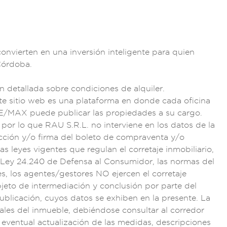
convierte
n en una inversión
inteligente pa
ra quien
Córdoba.
ón
detallada s
obre condiciones de
alquiler.
te s
itio web es una pla
taforma en donde cad
a oficina
RE/M
AX puede publicar la
s propiedad
es a su cargo.
, por lo que
RAU S.R.L. no inte
rviene en los da
tos de la
cci
ón y/o firma de
l boleto de comprav
enta y/o
as ley
es vigentes
que regulan el
corretaje
inmobiliari
o,
Ley 24.240 de Def
ensa al Consumidor
, las normas de
l
es
, los agente
s/gestores
NO ejercen el corr
etaje
bjeto
de intermediación
y conclusión por p
arte del
ublicación, cuyos
datos se ex
hiben en la present
e. La
ales del i
nmueble, deb
iéndose consu
ltar al corredor
 eventual actualiz
ación de las
medidas, d
escripciones