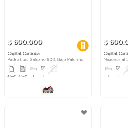
$ 600.000
$ 600.
Capital
,
Cordoba
Capital
,
Cor
Padre Luis Galeano 900, Bajo Palermo
1
1
1
1
45m2
45m2