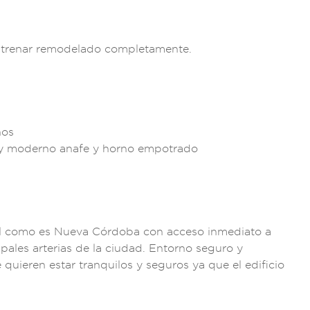
t
renar remodelado co
mpletamente.
nos
y moderno an
afe y horno emp
otrado
al como es Nu
eva Córdoba co
n acceso inmedi
ato a
ipales arteri
as de la ciudad. En
torno seguro y
e quieren estar tra
nquilos y seguros
ya que el e
dificio