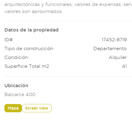
arquitectónic
as y funciona
les, valores de exp
ensas, ser
valores son a
proximados.
Datos de la propiedad
ID#
17452-8719
Tipo de construcción
Departamento
Condición
Alquiler
Superficie Total m2
41
Ubicación
Balcarce 400
Mapa
Street view