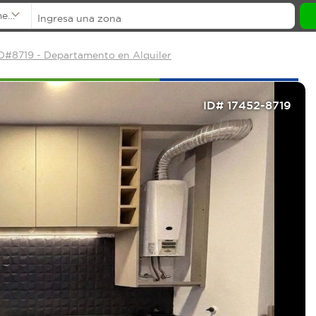
mentos
D#8719 - Departamento en Alquiler
ID# 17452-8719