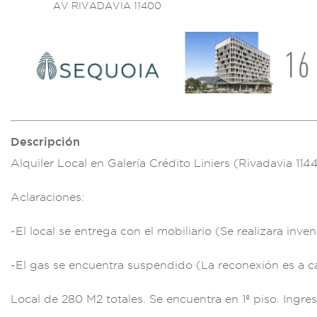
AV RIVADAVIA 11400
Descripción
Alquiler Local en
Galería Crédito Lin
iers (Rivadavi
a 114
A
claraciones:
-El
local se e
ntrega con
el mobiliario (Se r
ealizara i
nven
-El gas
se encuentra
suspendido (La reco
nexión es a c
Local de
280 M2 totales
. Se encuentra en 1
º piso. Ingre