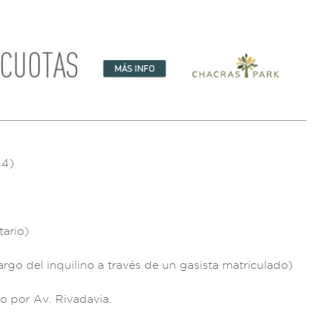
44)
tario)
a
rgo del inquili
no a través de un
gasista matr
iculado)
so po
r Av. Rivadavia.