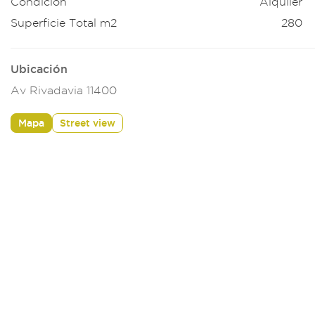
Condición
Alquiler
Superficie Total m2
280
Ubicación
Av Rivadavia 11400
Mapa
Street view