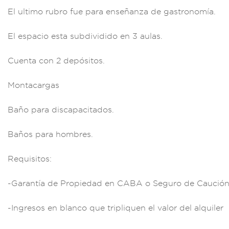
El ultimo ru
bro fue para
enseñanza de gastr
onomía.
El espa
cio esta subdiv
idido en 3 au
las.
Cuenta
con 2 depósitos.
M
ontacargas
Baño
para discapacitad
os.
Baños pa
ra hombres
.
Requisitos:
-Gar
antía de Propie
dad en CABA o Seguro
de Caució
-Ingr
esos en blanc
o que tripli
quen el valor del al
quiler