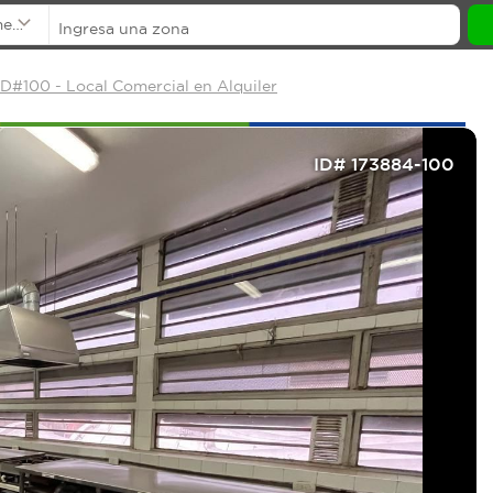
mentos
ID#100 - Local Comercial en Alquiler
ID# 173884-100