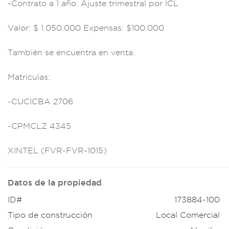
-Contrato
a 1 año. Ajuste t
rimestral por ICL
Valor: $ 1.
050.000 Ex
pensas: $100.0
00
También se
encuentra en ve
nta.
Matr
iculas:
-CUCIC
BA 2706
-CPMCL
Z 4345
XI
NTEL (FVR-FVR-1015)
Datos de la propiedad
ID#
173884-100
Tipo de construcción
Local Comercial