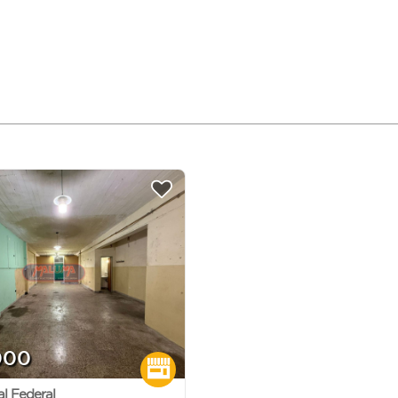
000
al Federal