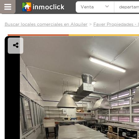
Venta
departa
Buscar locales comerciales en Alquiler
Faver Propiedades - 