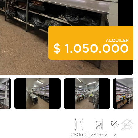
ALQUILER
$ 1.050.000
I
280m2
280m2
2