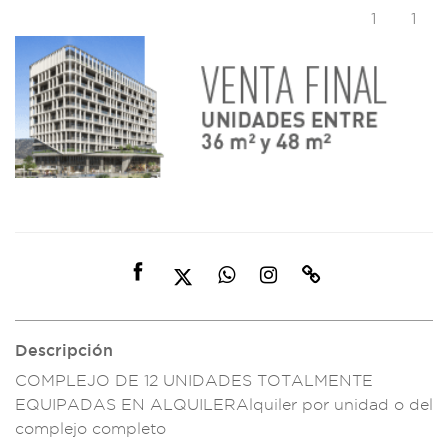
1
1
Descripción
COMPLEJO DE 1
2 UNIDADES TOTALMEN
TE
EQUIPADAS EN
ALQUILERAlqu
iler por u
nidad o del
compl
ejo completo