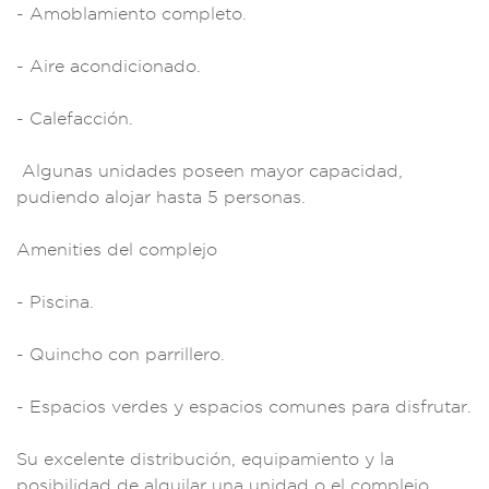
- Am
oblamiento comp
leto.
- Aire
acondicionado.
- Calefacción.
A
lgunas unidades
poseen mayor capac
idad,
pudiendo aloja
r hasta 5 pe
rsonas.
Amenities
del complejo
-
Piscina.
-
Quincho con par
rillero.
- Espaci
os verdes y espac
ios comunes
para disfrutar
.
Su excelente d
istribución
, equipamiento y la
posibilidad de alq
uilar una u
nidad o el
complejo