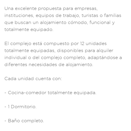
Una
excelente propues
ta para empresas,
institucione
s, equipos
de trabajo, turi
stas o familias
que buscan un alo
jamiento cómo
do, funcional
y
totalmente e
quipado.
El comple
jo está compue
sto por 12 uni
dades
total
mente equipad
as, disponibles
para alquiler
individual
o del complejo com
pleto, adaptándose
a
diferentes neces
idades de
alojamiento.
Cada unidad
cuenta con:
- Cocina-comedor
totalmente e
quipada.
- 1 Dormitor
io.
- Baño
completo.