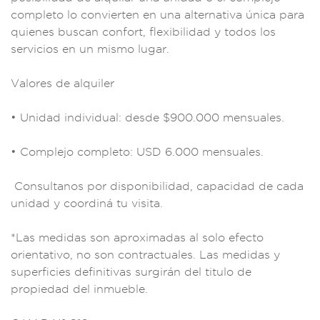
completo
lo convierten en
una alternativa
única para
quienes busc
an confort, flexi
bilidad y todos los
servicios e
n un mismo
lugar.
Valore
s de alquiler
• Unidad ind
ividual: desde $
900.000 men
suales.
• Complejo
completo: US
D 6.000 men
suales.
Consu
ltanos por
disponibilidad, ca
pacidad de cada
uni
dad y coordiná tu v
isita.
*Las medidas
son aproximadas
al solo efecto
orien
tativo, no son co
ntractuales.
Las medidas y
superficies definit
ivas surgirán
del titul
o de
propiedad de
l inmueble.