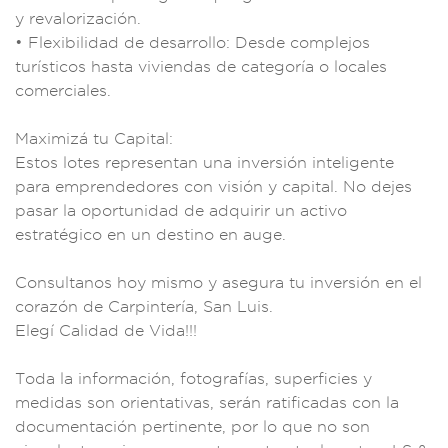
y reva
lorización.
• Flex
ibilidad de des
arrollo: Desde com
plejos
turísticos
hasta viviendas
de categoría o loc
ales
comerciales.
M
aximizá tu Capita
l:
Estos lot
es representan una
inversión inteligent
e
para emprende
dores con visió
n y capital. N
o dejes
pasar
la oportunidad
de adquirir un acti
vo
estratégico en un
destino en au
ge.
Consultanos
hoy mismo y asegu
ra tu inversión
en el
corazón de C
arpintería, San L
uis.
Elegí C
alidad de V
ida!!!
Toda la info
rmación, fotografías
, superficies y
medidas son or
ientativas, serán
ratificadas con la
documentación
pertinente, por
lo que no
son