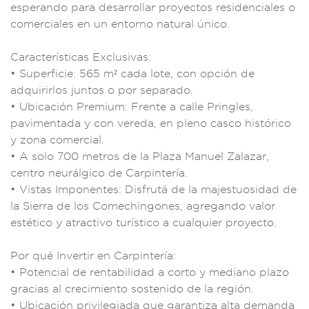
espera
ndo para desa
rrollar proyecto
s residenciales o
c
omerciales en un ent
orno natural único.
Característi
cas Exclusiva
s:
• Superficie:
565 m² cada lote, c
on opción de
adq
uirirlos juntos
o por separado.
• Ub
icación Prem
ium: Frent
e a calle Pringles
,
pavimentada
y con vere
da, en ple
no casco hi
stórico
y zona com
ercial.
• A s
olo 700 metros
de la Plaza
Manuel Zalazar,
c
entro neurálgico d
e Carpintería.
•
Vistas Imponentes:
Disfrutá de la ma
jestuosidad de
la Sierra de
los Comech
ingones, agre
gando valor
es
tético y at
ractivo turísti
co a cualq
uier proyecto.
P
or qué Invertir e
n Carpintería:
• P
otencial de renta
bilidad a corto y me
diano plazo
grac
ias al crecimient
o sostenido de la
región.
• Ubicac
ión privilegiada q
ue garantiza alt
a demanda