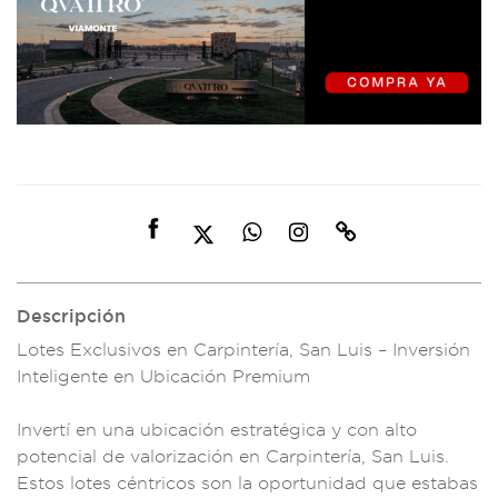
Descripción
Lotes Exclusivo
s en Carpinter
ía, San Luis
– Inversión
Intel
igente en U
bicación Premi
um
Invertí en una
ubicación
estratégic
a y con alto
po
tencial de valoriza
ción en Carp
intería, Sa
n Luis.
Estos
lotes céntri
cos son la oportun
idad que esta
bas