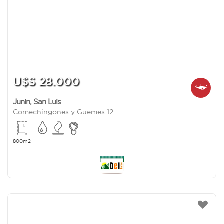
U$S 28.000
Junin
,
San Luis
Comechingones y Güemes 12
800m2