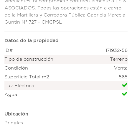
vincul
antes, ni comp
romete contractu
almente a LS &
ASOCI
ADOS. Todas
las operacion
es están a cargo
de la Martillera y
Corredora Pública G
abriela Marcela
Gunt
ín Nº 727 - CMC
PSL
Datos de la propiedad
ID#
171932-56
Tipo de construcción
Terreno
Condición
Venta
Superficie Total m2
565
Luz Eléctrica
Agua
Ubicación
Pringles