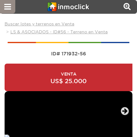
Buscar lotes y terrenos en Venta
LS & ASOCIADOS - ID#56 - Terreno en Venta
ID# 171932-56
VENTA
US$ 25.000
Next