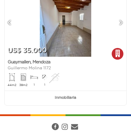
US$ 35.000
Guaymallen
,
Mendoza
Guillermo Molina 1172
1
1
44m2
38m2
Inmobiliaria