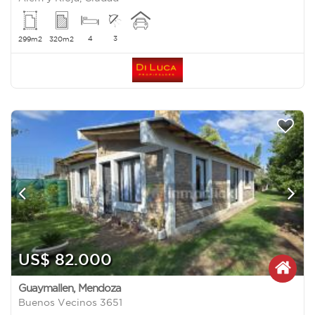
4
3
299m2
320m2
US$ 82.000
Guaymallen
,
Mendoza
Buenos Vecinos 3651