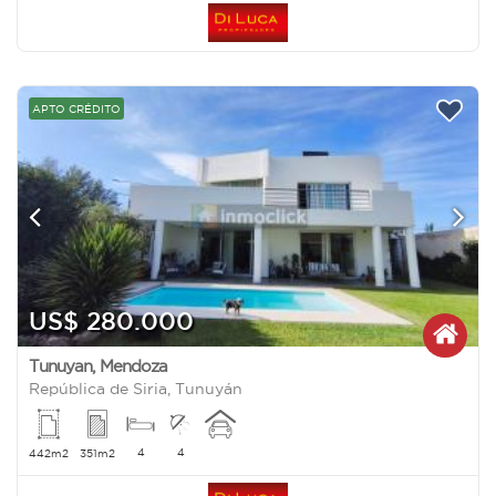
APTO CRÉDITO
US$ 280.000
Tunuyan
,
Mendoza
República de Siria, Tunuyán
4
4
442m2
351m2