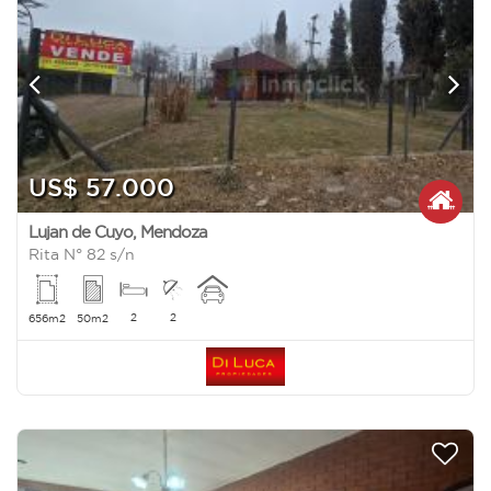
US$ 57.000
Lujan de Cuyo
,
Mendoza
Rita N° 82 s/n
2
2
656m2
50m2