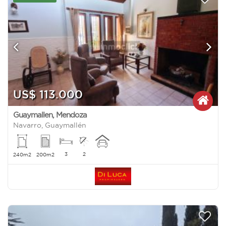
US$ 113.000
Guaymallen
,
Mendoza
Navarro, Guaymallén
3
2
240m2
200m2