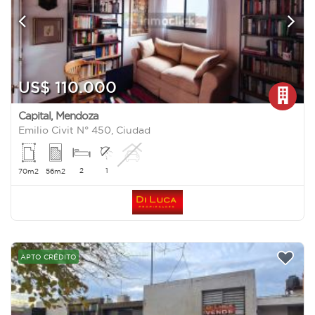
US$ 110.000
Capital
,
Mendoza
Emilio Civit N° 450, Ciudad
2
1
70m2
56m2
APTO CRÉDITO