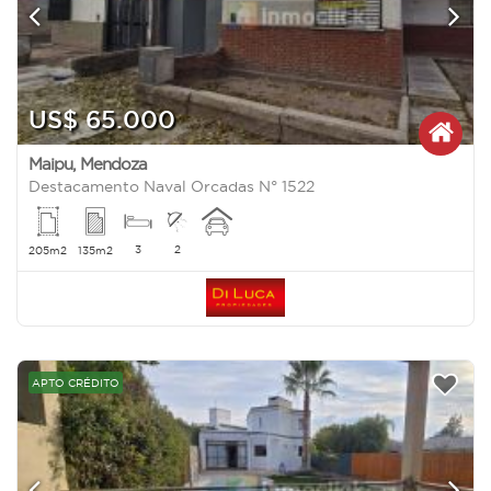
US$ 65.000
Maipu
,
Mendoza
Destacamento Naval Orcadas N° 1522
3
2
205m2
135m2
APTO CRÉDITO