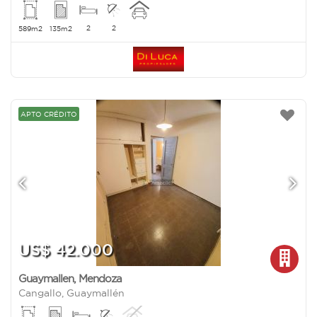
2
2
589m2
135m2
APTO CRÉDITO
US$ 42.000
Guaymallen
,
Mendoza
Cangallo, Guaymallén