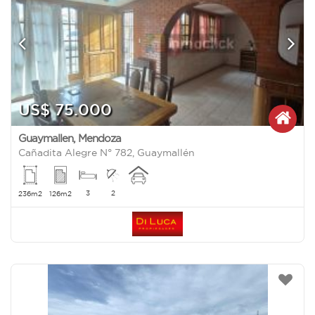
US$ 75.000
Guaymallen
,
Mendoza
Cañadita Alegre N° 782, Guaymallén
3
2
236m2
126m2