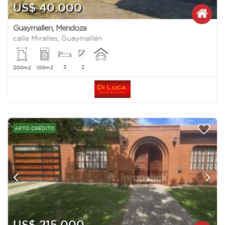
US$ 40.000
Guaymallen
,
Mendoza
calle Miralles, Guaymallén
3
2
200m2
100m2
APTO CRÉDITO
US$ 215.000