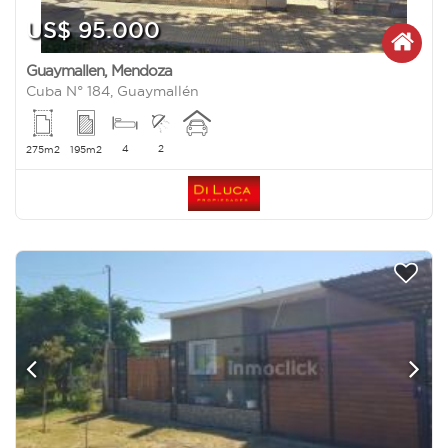
US$ 95.000
Guaymallen
,
Mendoza
Cuba N° 184, Guaymallén
4
2
275m2
195m2