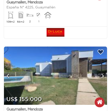
Guaymallen
,
Mendoza
España N° 4225, Guaymallén
2
1
109m2
64m2
US$ 155.000
Guaymallen
,
Mendoza