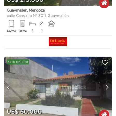
Guaymallen
,
Mendoza
calle Cangallo N° 3011, Guaymallén
2
2
620m2
185m2
APTO CRÉDITO
US$ 60.000