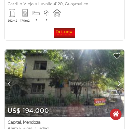
Carrillo Viejo a Lavalle 4120, Guaymallen
2
2
562m2
170m2
US$ 194.000
Capital
,
Mendoza
Alem y Rioja, Ciudad