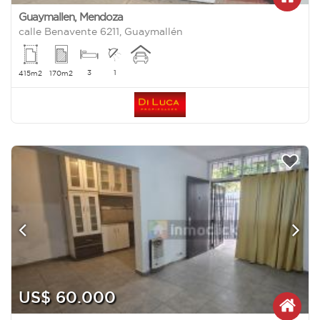
Guaymallen
,
Mendoza
calle Benavente 6211, Guaymallén
3
1
415m2
170m2
US$ 60.000