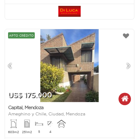
APTO CRÉDITO
US$ 175.000
Capital
,
Mendoza
Ameghino y Chile, Ciudad, Mendoza
5
4
603m2
251m2