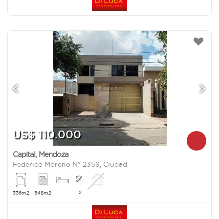
US$ 110.000
Capital
,
Mendoza
Federico Moreno N° 2359, Ciudad
2
336m2
548m2