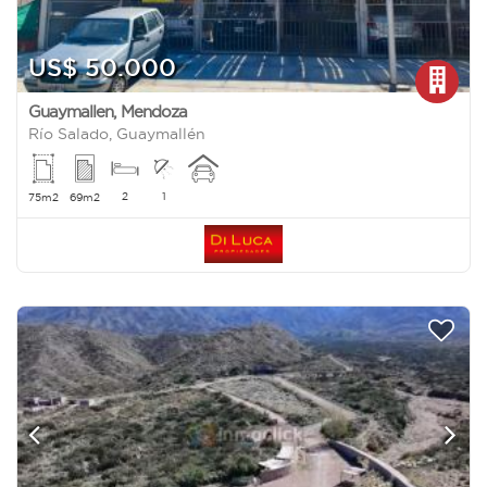
US$ 50.000
Guaymallen
,
Mendoza
Río Salado, Guaymallén
2
1
75m2
69m2