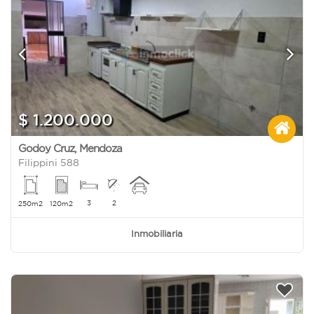
$ 1.200.000
Godoy Cruz
,
Mendoza
Filippini 588
3
2
250m2
120m2
Inmobiliaria