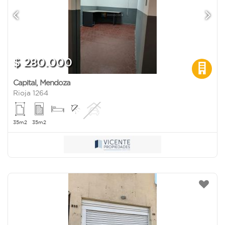
$ 280.000
Capital
,
Mendoza
Rioja 1264
35m2
35m2