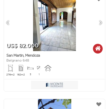
US$ 82.000
San Martin
,
Mendoza
Belgrano 648
3
1
276m2
162m2