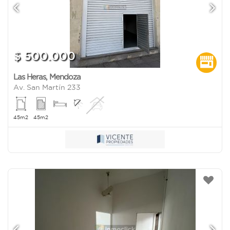
$ 500.000
Las Heras
,
Mendoza
Av. San Martín 233
45m2
45m2