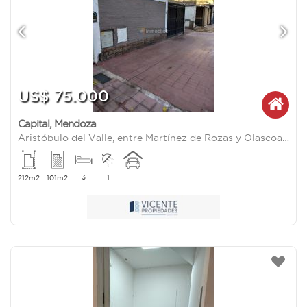
US$ 75.000
Capital
,
Mendoza
Aristóbulo del Valle, entre Martínez de Rozas y Olascoaga
3
1
212m2
101m2